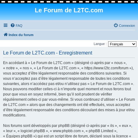
Le Forum de L2TC.com
FAQ
Connexion
Index du forum
Langue :
Le Forum de L2TC.com - Enregistrement
En accédant à « Le Forum de L2TC.com » (désigné ci-après par « nous »,
« notre », « nos », « Le Forum de L2TC.com », « https://www.l2tc.com/forum »),
vous acceptez d’être légalement responsable des conditions suivantes. Si
vous n’acceptez pas d’être légalement responsable de toutes les conditions
suivantes, alors n’accédez pas et/ou n’utilisez pas « Le Forum de L2TC.com ».
Nous pouvons modifier celles-ci à n’importe quel moment et nous ferons tout
pour que vous en soyez informé, bien qu’il soit prudent de vérifier
régulièrement celles-ci par vous-même. Si vous continuez d’utiliser « Le Forum
de L2TC.com » alors que des changements ont été effectués, vous acceptez
d’être légalement responsable des conditions découlant des mises à jour et/ou
modifications.
Nos forums sont développés par phpBB (désigné ci-après par « ils », « eux »,
« leur », « logiciel phpBB », « www.phpbb.com », « phpBB Limited »,
« Équipes phpBB ») qui est un script libre de forum, déclaré sous la licence «