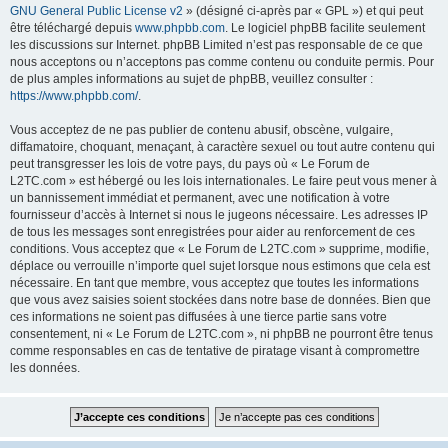
GNU General Public License v2
» (désigné ci-après par « GPL ») et qui peut
être téléchargé depuis
www.phpbb.com
. Le logiciel phpBB facilite seulement
les discussions sur Internet. phpBB Limited n’est pas responsable de ce que
nous acceptons ou n’acceptons pas comme contenu ou conduite permis. Pour
de plus amples informations au sujet de phpBB, veuillez consulter :
https://www.phpbb.com/
.
Vous acceptez de ne pas publier de contenu abusif, obscène, vulgaire,
diffamatoire, choquant, menaçant, à caractère sexuel ou tout autre contenu qui
peut transgresser les lois de votre pays, du pays où « Le Forum de
L2TC.com » est hébergé ou les lois internationales. Le faire peut vous mener à
un bannissement immédiat et permanent, avec une notification à votre
fournisseur d’accès à Internet si nous le jugeons nécessaire. Les adresses IP
de tous les messages sont enregistrées pour aider au renforcement de ces
conditions. Vous acceptez que « Le Forum de L2TC.com » supprime, modifie,
déplace ou verrouille n’importe quel sujet lorsque nous estimons que cela est
nécessaire. En tant que membre, vous acceptez que toutes les informations
que vous avez saisies soient stockées dans notre base de données. Bien que
ces informations ne soient pas diffusées à une tierce partie sans votre
consentement, ni « Le Forum de L2TC.com », ni phpBB ne pourront être tenus
comme responsables en cas de tentative de piratage visant à compromettre
les données.