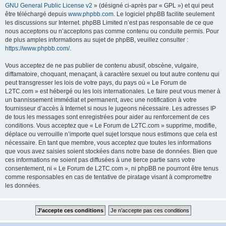
GNU General Public License v2
» (désigné ci-après par « GPL ») et qui peut
être téléchargé depuis
www.phpbb.com
. Le logiciel phpBB facilite seulement
les discussions sur Internet. phpBB Limited n’est pas responsable de ce que
nous acceptons ou n’acceptons pas comme contenu ou conduite permis. Pour
de plus amples informations au sujet de phpBB, veuillez consulter :
https://www.phpbb.com/
.
Vous acceptez de ne pas publier de contenu abusif, obscène, vulgaire,
diffamatoire, choquant, menaçant, à caractère sexuel ou tout autre contenu qui
peut transgresser les lois de votre pays, du pays où « Le Forum de
L2TC.com » est hébergé ou les lois internationales. Le faire peut vous mener à
un bannissement immédiat et permanent, avec une notification à votre
fournisseur d’accès à Internet si nous le jugeons nécessaire. Les adresses IP
de tous les messages sont enregistrées pour aider au renforcement de ces
conditions. Vous acceptez que « Le Forum de L2TC.com » supprime, modifie,
déplace ou verrouille n’importe quel sujet lorsque nous estimons que cela est
nécessaire. En tant que membre, vous acceptez que toutes les informations
que vous avez saisies soient stockées dans notre base de données. Bien que
ces informations ne soient pas diffusées à une tierce partie sans votre
consentement, ni « Le Forum de L2TC.com », ni phpBB ne pourront être tenus
comme responsables en cas de tentative de piratage visant à compromettre
les données.