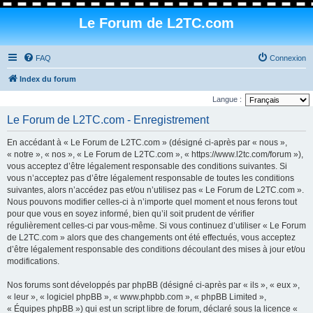
Le Forum de L2TC.com
FAQ
Connexion
Index du forum
Langue :
Le Forum de L2TC.com - Enregistrement
En accédant à « Le Forum de L2TC.com » (désigné ci-après par « nous »,
« notre », « nos », « Le Forum de L2TC.com », « https://www.l2tc.com/forum »),
vous acceptez d’être légalement responsable des conditions suivantes. Si
vous n’acceptez pas d’être légalement responsable de toutes les conditions
suivantes, alors n’accédez pas et/ou n’utilisez pas « Le Forum de L2TC.com ».
Nous pouvons modifier celles-ci à n’importe quel moment et nous ferons tout
pour que vous en soyez informé, bien qu’il soit prudent de vérifier
régulièrement celles-ci par vous-même. Si vous continuez d’utiliser « Le Forum
de L2TC.com » alors que des changements ont été effectués, vous acceptez
d’être légalement responsable des conditions découlant des mises à jour et/ou
modifications.
Nos forums sont développés par phpBB (désigné ci-après par « ils », « eux »,
« leur », « logiciel phpBB », « www.phpbb.com », « phpBB Limited »,
« Équipes phpBB ») qui est un script libre de forum, déclaré sous la licence «