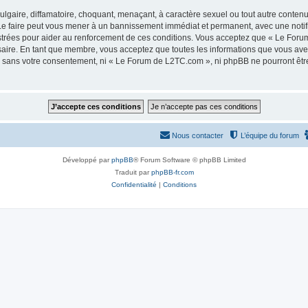
lgaire, diffamatoire, choquant, menaçant, à caractère sexuel ou tout autre contenu 
e faire peut vous mener à un bannissement immédiat et permanent, avec une notifica
strées pour aider au renforcement de ces conditions. Vous acceptez que « Le Foru
saire. En tant que membre, vous acceptez que toutes les informations que vous av
tie sans votre consentement, ni « Le Forum de L2TC.com », ni phpBB ne pourront êt
Nous contacter
L’équipe du forum
Développé par
phpBB
® Forum Software © phpBB Limited
Traduit par
phpBB-fr.com
Confidentialité
|
Conditions