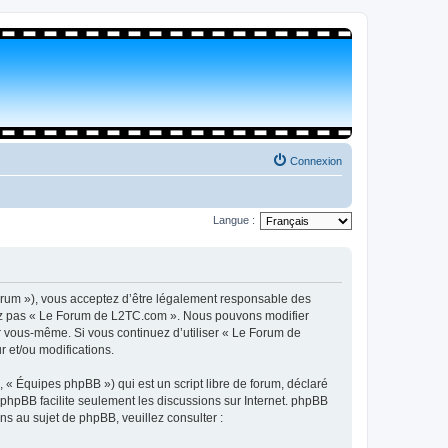
Connexion
Langue :
orum »), vous acceptez d’être légalement responsable des
isez pas « Le Forum de L2TC.com ». Nous pouvons modifier
par vous-même. Si vous continuez d’utiliser « Le Forum de
 et/ou modifications.
 « Équipes phpBB ») qui est un script libre de forum, déclaré
l phpBB facilite seulement les discussions sur Internet. phpBB
 au sujet de phpBB, veuillez consulter :