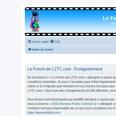
Le F
For
Accès rapide
FAQ
Index du forum
Le Forum de L2TC.com - Enregistrement
En accédant à « Le Forum de L2TC.com » (désigné ci-après par 
conditions suivantes. Si vous n’acceptez pas d’être légalemen
celles-ci à n’importe quel moment et nous ferons tout pour que 
L2TC.com » alors que des changements ont été effectués, vous 
Nos forums sont développés par phpBB (désigné ci-après par « i
sous la licence «
GNU General Public License v2
» (désigné ci
Limited n’est pas responsable de ce que nous acceptons ou n’
https://www.phpbb.com/
.