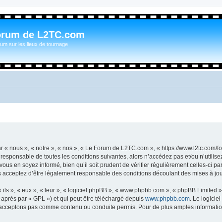
orum de L2TC.com
um sur les lieux de tournage
« nous », « notre », « nos », « Le Forum de L2TC.com », « https://www.l2tc.com/f
t responsable de toutes les conditions suivantes, alors n’accédez pas et/ou n’util
vous en soyez informé, bien qu’il soit prudent de vérifier régulièrement celles-ci 
acceptez d’être légalement responsable des conditions découlant des mises à jour
ls », « eux », « leur », « logiciel phpBB », « www.phpbb.com », « phpBB Limited »,
-après par « GPL ») et qui peut être téléchargé depuis
www.phpbb.com
. Le logicie
acceptons pas comme contenu ou conduite permis. Pour de plus amples informations