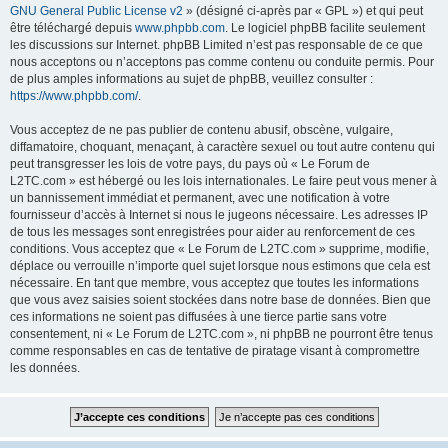
GNU General Public License v2
» (désigné ci-après par « GPL ») et qui peut
être téléchargé depuis
www.phpbb.com
. Le logiciel phpBB facilite seulement
les discussions sur Internet. phpBB Limited n’est pas responsable de ce que
nous acceptons ou n’acceptons pas comme contenu ou conduite permis. Pour
de plus amples informations au sujet de phpBB, veuillez consulter :
https://www.phpbb.com/
.
Vous acceptez de ne pas publier de contenu abusif, obscène, vulgaire,
diffamatoire, choquant, menaçant, à caractère sexuel ou tout autre contenu qui
peut transgresser les lois de votre pays, du pays où « Le Forum de
L2TC.com » est hébergé ou les lois internationales. Le faire peut vous mener à
un bannissement immédiat et permanent, avec une notification à votre
fournisseur d’accès à Internet si nous le jugeons nécessaire. Les adresses IP
de tous les messages sont enregistrées pour aider au renforcement de ces
conditions. Vous acceptez que « Le Forum de L2TC.com » supprime, modifie,
déplace ou verrouille n’importe quel sujet lorsque nous estimons que cela est
nécessaire. En tant que membre, vous acceptez que toutes les informations
que vous avez saisies soient stockées dans notre base de données. Bien que
ces informations ne soient pas diffusées à une tierce partie sans votre
consentement, ni « Le Forum de L2TC.com », ni phpBB ne pourront être tenus
comme responsables en cas de tentative de piratage visant à compromettre
les données.