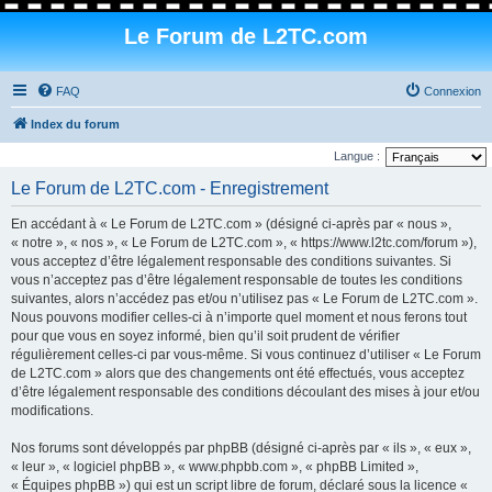
Le Forum de L2TC.com
FAQ
Connexion
Index du forum
Langue :
Le Forum de L2TC.com - Enregistrement
En accédant à « Le Forum de L2TC.com » (désigné ci-après par « nous »,
« notre », « nos », « Le Forum de L2TC.com », « https://www.l2tc.com/forum »),
vous acceptez d’être légalement responsable des conditions suivantes. Si
vous n’acceptez pas d’être légalement responsable de toutes les conditions
suivantes, alors n’accédez pas et/ou n’utilisez pas « Le Forum de L2TC.com ».
Nous pouvons modifier celles-ci à n’importe quel moment et nous ferons tout
pour que vous en soyez informé, bien qu’il soit prudent de vérifier
régulièrement celles-ci par vous-même. Si vous continuez d’utiliser « Le Forum
de L2TC.com » alors que des changements ont été effectués, vous acceptez
d’être légalement responsable des conditions découlant des mises à jour et/ou
modifications.
Nos forums sont développés par phpBB (désigné ci-après par « ils », « eux »,
« leur », « logiciel phpBB », « www.phpbb.com », « phpBB Limited »,
« Équipes phpBB ») qui est un script libre de forum, déclaré sous la licence «