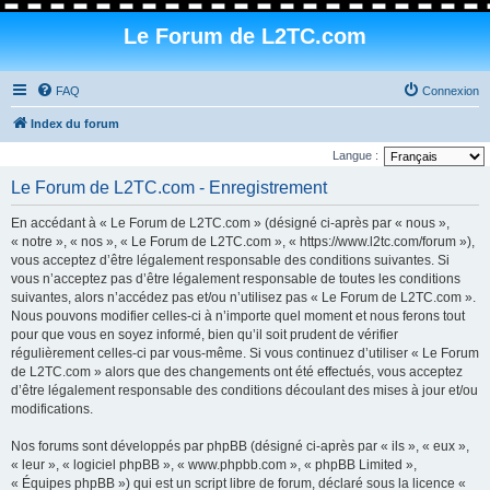
Le Forum de L2TC.com
FAQ
Connexion
Index du forum
Langue :
Le Forum de L2TC.com - Enregistrement
En accédant à « Le Forum de L2TC.com » (désigné ci-après par « nous »,
« notre », « nos », « Le Forum de L2TC.com », « https://www.l2tc.com/forum »),
vous acceptez d’être légalement responsable des conditions suivantes. Si
vous n’acceptez pas d’être légalement responsable de toutes les conditions
suivantes, alors n’accédez pas et/ou n’utilisez pas « Le Forum de L2TC.com ».
Nous pouvons modifier celles-ci à n’importe quel moment et nous ferons tout
pour que vous en soyez informé, bien qu’il soit prudent de vérifier
régulièrement celles-ci par vous-même. Si vous continuez d’utiliser « Le Forum
de L2TC.com » alors que des changements ont été effectués, vous acceptez
d’être légalement responsable des conditions découlant des mises à jour et/ou
modifications.
Nos forums sont développés par phpBB (désigné ci-après par « ils », « eux »,
« leur », « logiciel phpBB », « www.phpbb.com », « phpBB Limited »,
« Équipes phpBB ») qui est un script libre de forum, déclaré sous la licence «