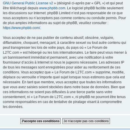
GNU General Public License v2
» (désigné ci-après par « GPL ») et qui peut
être téléchargé depuis
www.phpbb.com
. Le logiciel phpBB facilite seulement
les discussions sur Internet. phpBB Limited n’est pas responsable de ce que
nous acceptons ou n’acceptons pas comme contenu ou conduite permis. Pour
de plus amples informations au sujet de phpBB, veuillez consulter :
https://www.phpbb.com/
.
Vous acceptez de ne pas publier de contenu abusif, obscène, vulgaire,
diffamatoire, choquant, menaçant, à caractère sexuel ou tout autre contenu qui
peut transgresser les lois de votre pays, du pays où « Le Forum de
L2TC.com » est hébergé ou les lois internationales. Le faire peut vous mener à
un bannissement immédiat et permanent, avec une notification à votre
fournisseur d’accès à Internet si nous le jugeons nécessaire. Les adresses IP
de tous les messages sont enregistrées pour aider au renforcement de ces
conditions. Vous acceptez que « Le Forum de L2TC.com » supprime, modifie,
déplace ou verrouille n’importe quel sujet lorsque nous estimons que cela est
nécessaire. En tant que membre, vous acceptez que toutes les informations
que vous avez saisies soient stockées dans notre base de données. Bien que
ces informations ne soient pas diffusées à une tierce partie sans votre
consentement, ni « Le Forum de L2TC.com », ni phpBB ne pourront être tenus
comme responsables en cas de tentative de piratage visant à compromettre
les données.