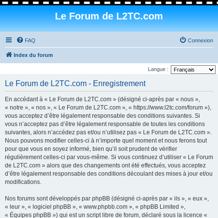
Le Forum de L2TC.com
FAQ
Connexion
Index du forum
Langue :
Le Forum de L2TC.com - Enregistrement
En accédant à « Le Forum de L2TC.com » (désigné ci-après par « nous »,
« notre », « nos », « Le Forum de L2TC.com », « https://www.l2tc.com/forum »),
vous acceptez d’être légalement responsable des conditions suivantes. Si
vous n’acceptez pas d’être légalement responsable de toutes les conditions
suivantes, alors n’accédez pas et/ou n’utilisez pas « Le Forum de L2TC.com ».
Nous pouvons modifier celles-ci à n’importe quel moment et nous ferons tout
pour que vous en soyez informé, bien qu’il soit prudent de vérifier
régulièrement celles-ci par vous-même. Si vous continuez d’utiliser « Le Forum
de L2TC.com » alors que des changements ont été effectués, vous acceptez
d’être légalement responsable des conditions découlant des mises à jour et/ou
modifications.
Nos forums sont développés par phpBB (désigné ci-après par « ils », « eux »,
« leur », « logiciel phpBB », « www.phpbb.com », « phpBB Limited »,
« Équipes phpBB ») qui est un script libre de forum, déclaré sous la licence «