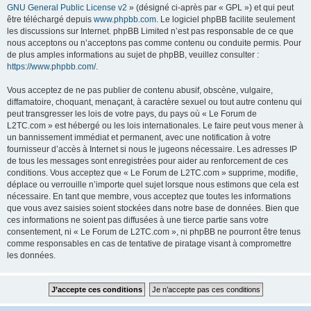
GNU General Public License v2
» (désigné ci-après par « GPL ») et qui peut
être téléchargé depuis
www.phpbb.com
. Le logiciel phpBB facilite seulement
les discussions sur Internet. phpBB Limited n’est pas responsable de ce que
nous acceptons ou n’acceptons pas comme contenu ou conduite permis. Pour
de plus amples informations au sujet de phpBB, veuillez consulter :
https://www.phpbb.com/
.
Vous acceptez de ne pas publier de contenu abusif, obscène, vulgaire,
diffamatoire, choquant, menaçant, à caractère sexuel ou tout autre contenu qui
peut transgresser les lois de votre pays, du pays où « Le Forum de
L2TC.com » est hébergé ou les lois internationales. Le faire peut vous mener à
un bannissement immédiat et permanent, avec une notification à votre
fournisseur d’accès à Internet si nous le jugeons nécessaire. Les adresses IP
de tous les messages sont enregistrées pour aider au renforcement de ces
conditions. Vous acceptez que « Le Forum de L2TC.com » supprime, modifie,
déplace ou verrouille n’importe quel sujet lorsque nous estimons que cela est
nécessaire. En tant que membre, vous acceptez que toutes les informations
que vous avez saisies soient stockées dans notre base de données. Bien que
ces informations ne soient pas diffusées à une tierce partie sans votre
consentement, ni « Le Forum de L2TC.com », ni phpBB ne pourront être tenus
comme responsables en cas de tentative de piratage visant à compromettre
les données.