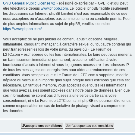
GNU General Public License v2
» (désigné ci-après par « GPL ») et qui peut
être téléchargé depuis
www.phpbb.com
. Le logiciel phpBB facilite seulement
les discussions sur Internet. phpBB Limited n’est pas responsable de ce que
nous acceptons ou n’acceptons pas comme contenu ou conduite permis. Pour
de plus amples informations au sujet de phpBB, veuillez consulter :
https://www.phpbb.com/
.
Vous acceptez de ne pas publier de contenu abusif, obscène, vulgaire,
diffamatoire, choquant, menaçant, à caractère sexuel ou tout autre contenu qui
peut transgresser les lois de votre pays, du pays où « Le Forum de
L2TC.com » est hébergé ou les lois internationales. Le faire peut vous mener à
un bannissement immédiat et permanent, avec une notification à votre
fournisseur d’accès à Internet si nous le jugeons nécessaire. Les adresses IP
de tous les messages sont enregistrées pour aider au renforcement de ces
conditions. Vous acceptez que « Le Forum de L2TC.com » supprime, modifie,
déplace ou verrouille n’importe quel sujet lorsque nous estimons que cela est
nécessaire. En tant que membre, vous acceptez que toutes les informations
que vous avez saisies soient stockées dans notre base de données. Bien que
ces informations ne soient pas diffusées à une tierce partie sans votre
consentement, ni « Le Forum de L2TC.com », ni phpBB ne pourront être tenus
comme responsables en cas de tentative de piratage visant à compromettre
les données.