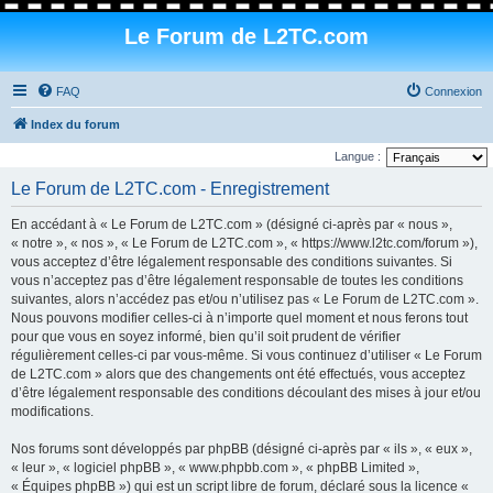
Le Forum de L2TC.com
FAQ
Connexion
Index du forum
Langue :
Le Forum de L2TC.com - Enregistrement
En accédant à « Le Forum de L2TC.com » (désigné ci-après par « nous »,
« notre », « nos », « Le Forum de L2TC.com », « https://www.l2tc.com/forum »),
vous acceptez d’être légalement responsable des conditions suivantes. Si
vous n’acceptez pas d’être légalement responsable de toutes les conditions
suivantes, alors n’accédez pas et/ou n’utilisez pas « Le Forum de L2TC.com ».
Nous pouvons modifier celles-ci à n’importe quel moment et nous ferons tout
pour que vous en soyez informé, bien qu’il soit prudent de vérifier
régulièrement celles-ci par vous-même. Si vous continuez d’utiliser « Le Forum
de L2TC.com » alors que des changements ont été effectués, vous acceptez
d’être légalement responsable des conditions découlant des mises à jour et/ou
modifications.
Nos forums sont développés par phpBB (désigné ci-après par « ils », « eux »,
« leur », « logiciel phpBB », « www.phpbb.com », « phpBB Limited »,
« Équipes phpBB ») qui est un script libre de forum, déclaré sous la licence «