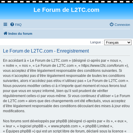
Le Forum de L2TC.com
FAQ
Connexion
Index du forum
Langue :
Le Forum de L2TC.com - Enregistrement
En accédant à « Le Forum de L2TC.com » (désigné ci-après par « nous »,
« notre », « nos », « Le Forum de L2TC.com », « https://www.l2tc.com/forum »),
vous acceptez d’être légalement responsable des conditions suivantes. Si
vous n’acceptez pas d’être légalement responsable de toutes les conditions
suivantes, alors n’accédez pas et/ou n’utilisez pas « Le Forum de L2TC.com ».
Nous pouvons modifier celles-ci à n’importe quel moment et nous ferons tout
pour que vous en soyez informé, bien qu’il soit prudent de vérifier
régulièrement celles-ci par vous-même. Si vous continuez d’utiliser « Le Forum
de L2TC.com » alors que des changements ont été effectués, vous acceptez
d’être légalement responsable des conditions découlant des mises à jour et/ou
modifications.
Nos forums sont développés par phpBB (désigné ci-après par « ils », « eux »,
« leur », « logiciel phpBB », « www.phpbb.com », « phpBB Limited »,
« Équipes phpBB ») qui est un script libre de forum, déclaré sous la licence «