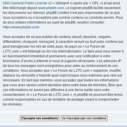
GNU General Public License v2
» (désigné ci-après par « GPL ») et qui peut
être téléchargé depuis
www.phpbb.com
. Le logiciel phpBB facilite seulement
les discussions sur Internet. phpBB Limited n’est pas responsable de ce que
nous acceptons ou n’acceptons pas comme contenu ou conduite permis. Pour
de plus amples informations au sujet de phpBB, veuillez consulter :
https://www.phpbb.com/
.
Vous acceptez de ne pas publier de contenu abusif, obscène, vulgaire,
diffamatoire, choquant, menaçant, à caractère sexuel ou tout autre contenu qui
peut transgresser les lois de votre pays, du pays où « Le Forum de
L2TC.com » est hébergé ou les lois internationales. Le faire peut vous mener à
un bannissement immédiat et permanent, avec une notification à votre
fournisseur d’accès à Internet si nous le jugeons nécessaire. Les adresses IP
de tous les messages sont enregistrées pour aider au renforcement de ces
conditions. Vous acceptez que « Le Forum de L2TC.com » supprime, modifie,
déplace ou verrouille n’importe quel sujet lorsque nous estimons que cela est
nécessaire. En tant que membre, vous acceptez que toutes les informations
que vous avez saisies soient stockées dans notre base de données. Bien que
ces informations ne soient pas diffusées à une tierce partie sans votre
consentement, ni « Le Forum de L2TC.com », ni phpBB ne pourront être tenus
comme responsables en cas de tentative de piratage visant à compromettre
les données.