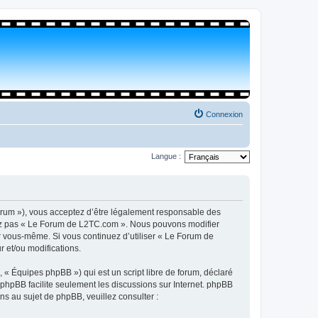
Connexion
Langue :
orum »), vous acceptez d’être légalement responsable des
isez pas « Le Forum de L2TC.com ». Nous pouvons modifier
par vous-même. Si vous continuez d’utiliser « Le Forum de
 et/ou modifications.
 « Équipes phpBB ») qui est un script libre de forum, déclaré
l phpBB facilite seulement les discussions sur Internet. phpBB
 au sujet de phpBB, veuillez consulter :