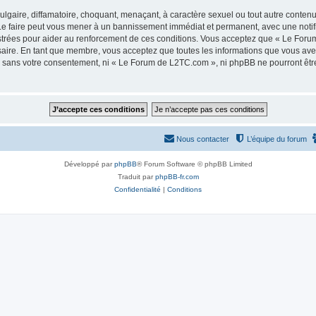
lgaire, diffamatoire, choquant, menaçant, à caractère sexuel ou tout autre contenu 
e faire peut vous mener à un bannissement immédiat et permanent, avec une notifica
strées pour aider au renforcement de ces conditions. Vous acceptez que « Le Foru
saire. En tant que membre, vous acceptez que toutes les informations que vous av
tie sans votre consentement, ni « Le Forum de L2TC.com », ni phpBB ne pourront êt
Nous contacter
L’équipe du forum
Développé par
phpBB
® Forum Software © phpBB Limited
Traduit par
phpBB-fr.com
Confidentialité
|
Conditions