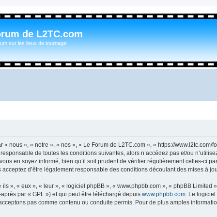
orum de L2TC.com
um sur les lieux de tournage
« nous », « notre », « nos », « Le Forum de L2TC.com », « https://www.l2tc.com/f
t responsable de toutes les conditions suivantes, alors n’accédez pas et/ou n’util
vous en soyez informé, bien qu’il soit prudent de vérifier régulièrement celles-ci 
acceptez d’être légalement responsable des conditions découlant des mises à jour
ls », « eux », « leur », « logiciel phpBB », « www.phpbb.com », « phpBB Limited »,
-après par « GPL ») et qui peut être téléchargé depuis
www.phpbb.com
. Le logicie
acceptons pas comme contenu ou conduite permis. Pour de plus amples informations