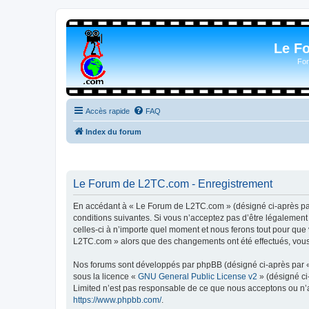
Le F
For
Accès rapide
FAQ
Index du forum
Le Forum de L2TC.com - Enregistrement
En accédant à « Le Forum de L2TC.com » (désigné ci-après par 
conditions suivantes. Si vous n’acceptez pas d’être légalemen
celles-ci à n’importe quel moment et nous ferons tout pour que 
L2TC.com » alors que des changements ont été effectués, vous 
Nos forums sont développés par phpBB (désigné ci-après par « i
sous la licence «
GNU General Public License v2
» (désigné ci
Limited n’est pas responsable de ce que nous acceptons ou n’
https://www.phpbb.com/
.