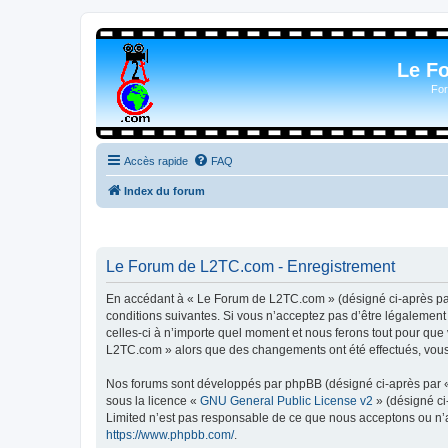
Le F
For
Accès rapide
FAQ
Index du forum
Le Forum de L2TC.com - Enregistrement
En accédant à « Le Forum de L2TC.com » (désigné ci-après par 
conditions suivantes. Si vous n’acceptez pas d’être légalemen
celles-ci à n’importe quel moment et nous ferons tout pour que 
L2TC.com » alors que des changements ont été effectués, vous 
Nos forums sont développés par phpBB (désigné ci-après par « i
sous la licence «
GNU General Public License v2
» (désigné ci
Limited n’est pas responsable de ce que nous acceptons ou n’
https://www.phpbb.com/
.