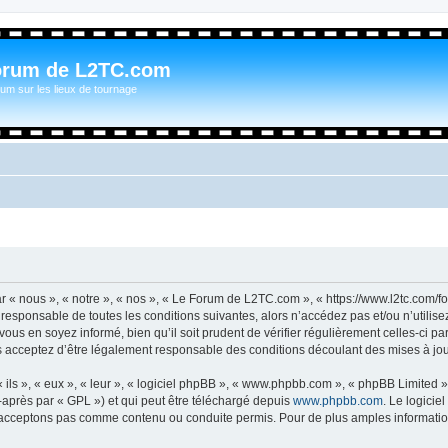
orum de L2TC.com
um sur les lieux de tournage
« nous », « notre », « nos », « Le Forum de L2TC.com », « https://www.l2tc.com/f
t responsable de toutes les conditions suivantes, alors n’accédez pas et/ou n’util
vous en soyez informé, bien qu’il soit prudent de vérifier régulièrement celles-ci 
acceptez d’être légalement responsable des conditions découlant des mises à jour
ls », « eux », « leur », « logiciel phpBB », « www.phpbb.com », « phpBB Limited »,
-après par « GPL ») et qui peut être téléchargé depuis
www.phpbb.com
. Le logicie
acceptons pas comme contenu ou conduite permis. Pour de plus amples informations