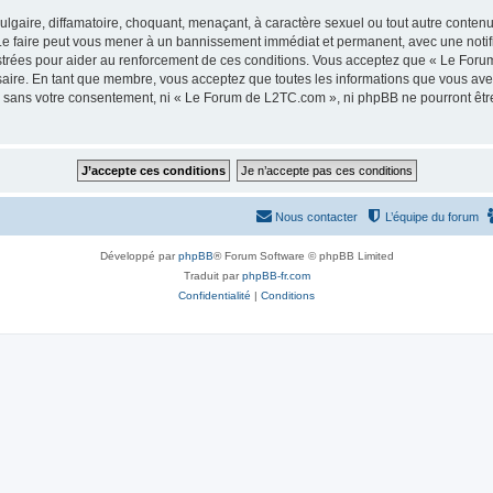
lgaire, diffamatoire, choquant, menaçant, à caractère sexuel ou tout autre contenu 
e faire peut vous mener à un bannissement immédiat et permanent, avec une notifica
strées pour aider au renforcement de ces conditions. Vous acceptez que « Le Foru
saire. En tant que membre, vous acceptez que toutes les informations que vous av
tie sans votre consentement, ni « Le Forum de L2TC.com », ni phpBB ne pourront êt
Nous contacter
L’équipe du forum
Développé par
phpBB
® Forum Software © phpBB Limited
Traduit par
phpBB-fr.com
Confidentialité
|
Conditions