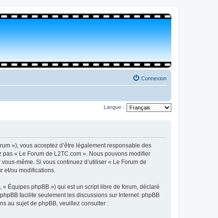
Connexion
Langue :
orum »), vous acceptez d’être légalement responsable des
isez pas « Le Forum de L2TC.com ». Nous pouvons modifier
par vous-même. Si vous continuez d’utiliser « Le Forum de
 et/ou modifications.
 « Équipes phpBB ») qui est un script libre de forum, déclaré
l phpBB facilite seulement les discussions sur Internet. phpBB
 au sujet de phpBB, veuillez consulter :