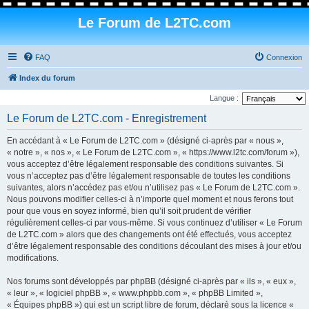
Le Forum de L2TC.com
FAQ
Connexion
Index du forum
Langue :
Le Forum de L2TC.com - Enregistrement
En accédant à « Le Forum de L2TC.com » (désigné ci-après par « nous »,
« notre », « nos », « Le Forum de L2TC.com », « https://www.l2tc.com/forum »),
vous acceptez d’être légalement responsable des conditions suivantes. Si
vous n’acceptez pas d’être légalement responsable de toutes les conditions
suivantes, alors n’accédez pas et/ou n’utilisez pas « Le Forum de L2TC.com ».
Nous pouvons modifier celles-ci à n’importe quel moment et nous ferons tout
pour que vous en soyez informé, bien qu’il soit prudent de vérifier
régulièrement celles-ci par vous-même. Si vous continuez d’utiliser « Le Forum
de L2TC.com » alors que des changements ont été effectués, vous acceptez
d’être légalement responsable des conditions découlant des mises à jour et/ou
modifications.
Nos forums sont développés par phpBB (désigné ci-après par « ils », « eux »,
« leur », « logiciel phpBB », « www.phpbb.com », « phpBB Limited »,
« Équipes phpBB ») qui est un script libre de forum, déclaré sous la licence «