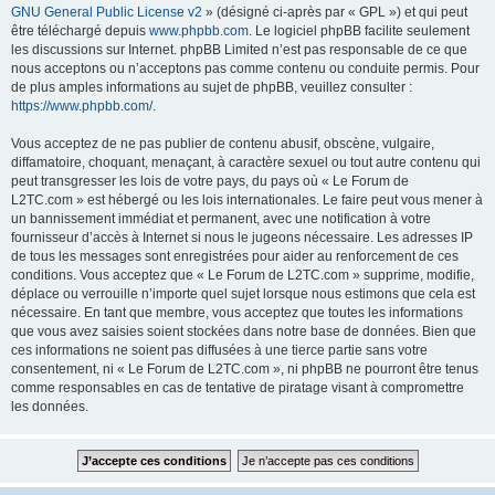
GNU General Public License v2
» (désigné ci-après par « GPL ») et qui peut
être téléchargé depuis
www.phpbb.com
. Le logiciel phpBB facilite seulement
les discussions sur Internet. phpBB Limited n’est pas responsable de ce que
nous acceptons ou n’acceptons pas comme contenu ou conduite permis. Pour
de plus amples informations au sujet de phpBB, veuillez consulter :
https://www.phpbb.com/
.
Vous acceptez de ne pas publier de contenu abusif, obscène, vulgaire,
diffamatoire, choquant, menaçant, à caractère sexuel ou tout autre contenu qui
peut transgresser les lois de votre pays, du pays où « Le Forum de
L2TC.com » est hébergé ou les lois internationales. Le faire peut vous mener à
un bannissement immédiat et permanent, avec une notification à votre
fournisseur d’accès à Internet si nous le jugeons nécessaire. Les adresses IP
de tous les messages sont enregistrées pour aider au renforcement de ces
conditions. Vous acceptez que « Le Forum de L2TC.com » supprime, modifie,
déplace ou verrouille n’importe quel sujet lorsque nous estimons que cela est
nécessaire. En tant que membre, vous acceptez que toutes les informations
que vous avez saisies soient stockées dans notre base de données. Bien que
ces informations ne soient pas diffusées à une tierce partie sans votre
consentement, ni « Le Forum de L2TC.com », ni phpBB ne pourront être tenus
comme responsables en cas de tentative de piratage visant à compromettre
les données.