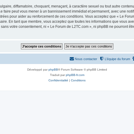
lgaire, diffamatoire, choquant, menaçant, à caractère sexuel ou tout autre contenu 
e faire peut vous mener à un bannissement immédiat et permanent, avec une notifica
strées pour aider au renforcement de ces conditions. Vous acceptez que « Le Foru
saire. En tant que membre, vous acceptez que toutes les informations que vous av
tie sans votre consentement, ni « Le Forum de L2TC.com », ni phpBB ne pourront êt
Nous contacter
L’équipe du forum
Développé par
phpBB
® Forum Software © phpBB Limited
Traduit par
phpBB-fr.com
Confidentialité
|
Conditions