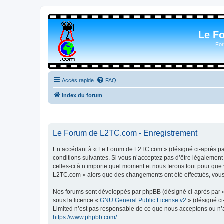
Le F
For
Accès rapide
FAQ
Index du forum
Le Forum de L2TC.com - Enregistrement
En accédant à « Le Forum de L2TC.com » (désigné ci-après par 
conditions suivantes. Si vous n’acceptez pas d’être légalemen
celles-ci à n’importe quel moment et nous ferons tout pour que 
L2TC.com » alors que des changements ont été effectués, vous 
Nos forums sont développés par phpBB (désigné ci-après par « i
sous la licence «
GNU General Public License v2
» (désigné ci
Limited n’est pas responsable de ce que nous acceptons ou n’
https://www.phpbb.com/
.