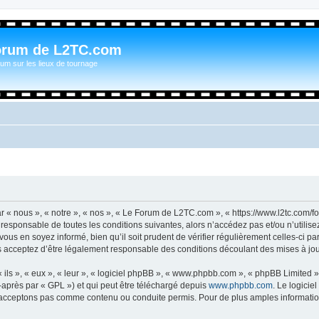
orum de L2TC.com
um sur les lieux de tournage
« nous », « notre », « nos », « Le Forum de L2TC.com », « https://www.l2tc.com/f
t responsable de toutes les conditions suivantes, alors n’accédez pas et/ou n’util
vous en soyez informé, bien qu’il soit prudent de vérifier régulièrement celles-ci 
acceptez d’être légalement responsable des conditions découlant des mises à jour
ls », « eux », « leur », « logiciel phpBB », « www.phpbb.com », « phpBB Limited »,
-après par « GPL ») et qui peut être téléchargé depuis
www.phpbb.com
. Le logicie
acceptons pas comme contenu ou conduite permis. Pour de plus amples informations