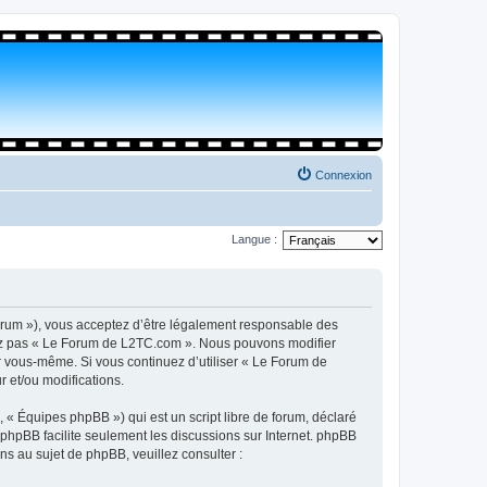
Connexion
Langue :
orum »), vous acceptez d’être légalement responsable des
isez pas « Le Forum de L2TC.com ». Nous pouvons modifier
par vous-même. Si vous continuez d’utiliser « Le Forum de
 et/ou modifications.
 « Équipes phpBB ») qui est un script libre de forum, déclaré
l phpBB facilite seulement les discussions sur Internet. phpBB
 au sujet de phpBB, veuillez consulter :