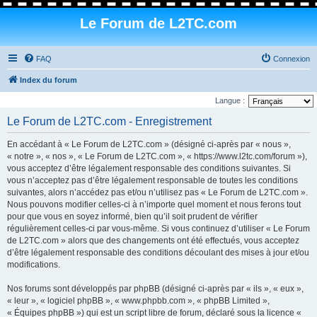
Le Forum de L2TC.com
FAQ
Connexion
Index du forum
Langue :
Le Forum de L2TC.com - Enregistrement
En accédant à « Le Forum de L2TC.com » (désigné ci-après par « nous »,
« notre », « nos », « Le Forum de L2TC.com », « https://www.l2tc.com/forum »),
vous acceptez d’être légalement responsable des conditions suivantes. Si
vous n’acceptez pas d’être légalement responsable de toutes les conditions
suivantes, alors n’accédez pas et/ou n’utilisez pas « Le Forum de L2TC.com ».
Nous pouvons modifier celles-ci à n’importe quel moment et nous ferons tout
pour que vous en soyez informé, bien qu’il soit prudent de vérifier
régulièrement celles-ci par vous-même. Si vous continuez d’utiliser « Le Forum
de L2TC.com » alors que des changements ont été effectués, vous acceptez
d’être légalement responsable des conditions découlant des mises à jour et/ou
modifications.
Nos forums sont développés par phpBB (désigné ci-après par « ils », « eux »,
« leur », « logiciel phpBB », « www.phpbb.com », « phpBB Limited »,
« Équipes phpBB ») qui est un script libre de forum, déclaré sous la licence «