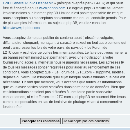
GNU General Public License v2
» (désigné ci-après par « GPL ») et qui peut
être téléchargé depuis
www.phpbb.com
. Le logiciel phpBB facilite seulement
les discussions sur Internet. phpBB Limited n’est pas responsable de ce que
nous acceptons ou n’acceptons pas comme contenu ou conduite permis. Pour
de plus amples informations au sujet de phpBB, veuillez consulter :
https://www.phpbb.com/
.
Vous acceptez de ne pas publier de contenu abusif, obscène, vulgaire,
diffamatoire, choquant, menaçant, à caractère sexuel ou tout autre contenu qui
peut transgresser les lois de votre pays, du pays où « Le Forum de
L2TC.com » est hébergé ou les lois internationales. Le faire peut vous mener à
un bannissement immédiat et permanent, avec une notification à votre
fournisseur d’accès à Internet si nous le jugeons nécessaire. Les adresses IP
de tous les messages sont enregistrées pour aider au renforcement de ces
conditions. Vous acceptez que « Le Forum de L2TC.com » supprime, modifie,
déplace ou verrouille n’importe quel sujet lorsque nous estimons que cela est
nécessaire. En tant que membre, vous acceptez que toutes les informations
que vous avez saisies soient stockées dans notre base de données. Bien que
ces informations ne soient pas diffusées à une tierce partie sans votre
consentement, ni « Le Forum de L2TC.com », ni phpBB ne pourront être tenus
comme responsables en cas de tentative de piratage visant à compromettre
les données.