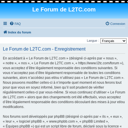
Le Forum de L2TC.com
FAQ
Connexion
Index du forum
Langue :
Le Forum de L2TC.com - Enregistrement
En accédant à « Le Forum de L2TC.com » (désigné ci-après par « nous »,
« notre », « nos », « Le Forum de L2TC.com », « https://www.l2tc.com/forum »),
vous acceptez d’être légalement responsable des conditions suivantes. Si
vous n’acceptez pas d’être légalement responsable de toutes les conditions
suivantes, alors n’accédez pas et/ou n’utilisez pas « Le Forum de L2TC.com ».
Nous pouvons modifier celles-ci à n’importe quel moment et nous ferons tout
pour que vous en soyez informé, bien qu’il soit prudent de vérifier
régulièrement celles-ci par vous-même. Si vous continuez d’utiliser « Le Forum
de L2TC.com » alors que des changements ont été effectués, vous acceptez
d’être légalement responsable des conditions découlant des mises à jour et/ou
modifications.
Nos forums sont développés par phpBB (désigné ci-après par « ils », « eux »,
« leur », « logiciel phpBB », « www.phpbb.com », « phpBB Limited »,
« Équipes phpBB ») qui est un script libre de forum, déclaré sous la licence «