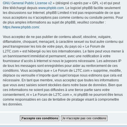
GNU General Public License v2
» (désigné ci-après par « GPL ») et qui peut
être téléchargé depuis
www.phpbb.com
. Le logiciel phpBB facilite seulement
les discussions sur Internet. phpBB Limited n’est pas responsable de ce que
nous acceptons ou n’acceptons pas comme contenu ou conduite permis. Pour
de plus amples informations au sujet de phpBB, veuillez consulter :
https://www.phpbb.com/
.
Vous acceptez de ne pas publier de contenu abusif, obscène, vulgaire,
diffamatoire, choquant, menaçant, à caractère sexuel ou tout autre contenu qui
peut transgresser les lois de votre pays, du pays où « Le Forum de
L2TC.com » est hébergé ou les lois internationales. Le faire peut vous mener à
un bannissement immédiat et permanent, avec une notification à votre
fournisseur d’accès à Internet si nous le jugeons nécessaire. Les adresses IP
de tous les messages sont enregistrées pour aider au renforcement de ces
conditions. Vous acceptez que « Le Forum de L2TC.com » supprime, modifie,
déplace ou verrouille n’importe quel sujet lorsque nous estimons que cela est
nécessaire. En tant que membre, vous acceptez que toutes les informations
que vous avez saisies soient stockées dans notre base de données. Bien que
ces informations ne soient pas diffusées à une tierce partie sans votre
consentement, ni « Le Forum de L2TC.com », ni phpBB ne pourront être tenus
comme responsables en cas de tentative de piratage visant à compromettre
les données.