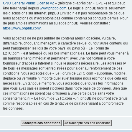
GNU General Public License v2
» (désigné ci-après par « GPL ») et qui peut
être téléchargé depuis
www.phpbb.com
. Le logiciel phpBB facilite seulement
les discussions sur Internet. phpBB Limited n’est pas responsable de ce que
nous acceptons ou n’acceptons pas comme contenu ou conduite permis. Pour
de plus amples informations au sujet de phpBB, veuillez consulter :
https://www.phpbb.com/
.
Vous acceptez de ne pas publier de contenu abusif, obscène, vulgaire,
diffamatoire, choquant, menaçant, à caractère sexuel ou tout autre contenu qui
peut transgresser les lois de votre pays, du pays où « Le Forum de
L2TC.com » est hébergé ou les lois internationales. Le faire peut vous mener à
un bannissement immédiat et permanent, avec une notification à votre
fournisseur d’accès à Internet si nous le jugeons nécessaire. Les adresses IP
de tous les messages sont enregistrées pour aider au renforcement de ces
conditions. Vous acceptez que « Le Forum de L2TC.com » supprime, modifie,
déplace ou verrouille n’importe quel sujet lorsque nous estimons que cela est
nécessaire. En tant que membre, vous acceptez que toutes les informations
que vous avez saisies soient stockées dans notre base de données. Bien que
ces informations ne soient pas diffusées à une tierce partie sans votre
consentement, ni « Le Forum de L2TC.com », ni phpBB ne pourront être tenus
comme responsables en cas de tentative de piratage visant à compromettre
les données.