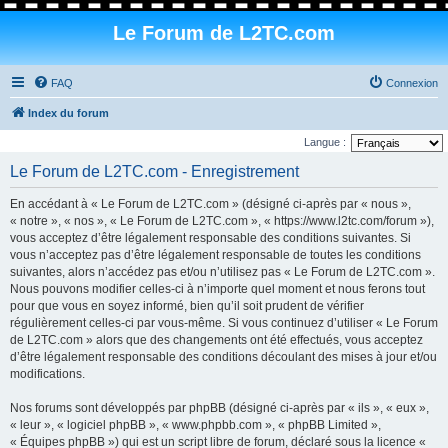
Le Forum de L2TC.com
FAQ
Connexion
Index du forum
Langue :
Le Forum de L2TC.com - Enregistrement
En accédant à « Le Forum de L2TC.com » (désigné ci-après par « nous »,
« notre », « nos », « Le Forum de L2TC.com », « https://www.l2tc.com/forum »),
vous acceptez d’être légalement responsable des conditions suivantes. Si
vous n’acceptez pas d’être légalement responsable de toutes les conditions
suivantes, alors n’accédez pas et/ou n’utilisez pas « Le Forum de L2TC.com ».
Nous pouvons modifier celles-ci à n’importe quel moment et nous ferons tout
pour que vous en soyez informé, bien qu’il soit prudent de vérifier
régulièrement celles-ci par vous-même. Si vous continuez d’utiliser « Le Forum
de L2TC.com » alors que des changements ont été effectués, vous acceptez
d’être légalement responsable des conditions découlant des mises à jour et/ou
modifications.
Nos forums sont développés par phpBB (désigné ci-après par « ils », « eux »,
« leur », « logiciel phpBB », « www.phpbb.com », « phpBB Limited »,
« Équipes phpBB ») qui est un script libre de forum, déclaré sous la licence «