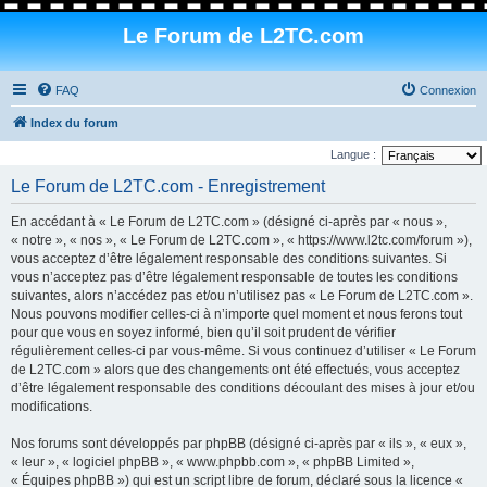
Le Forum de L2TC.com
FAQ
Connexion
Index du forum
Langue :
Le Forum de L2TC.com - Enregistrement
En accédant à « Le Forum de L2TC.com » (désigné ci-après par « nous »,
« notre », « nos », « Le Forum de L2TC.com », « https://www.l2tc.com/forum »),
vous acceptez d’être légalement responsable des conditions suivantes. Si
vous n’acceptez pas d’être légalement responsable de toutes les conditions
suivantes, alors n’accédez pas et/ou n’utilisez pas « Le Forum de L2TC.com ».
Nous pouvons modifier celles-ci à n’importe quel moment et nous ferons tout
pour que vous en soyez informé, bien qu’il soit prudent de vérifier
régulièrement celles-ci par vous-même. Si vous continuez d’utiliser « Le Forum
de L2TC.com » alors que des changements ont été effectués, vous acceptez
d’être légalement responsable des conditions découlant des mises à jour et/ou
modifications.
Nos forums sont développés par phpBB (désigné ci-après par « ils », « eux »,
« leur », « logiciel phpBB », « www.phpbb.com », « phpBB Limited »,
« Équipes phpBB ») qui est un script libre de forum, déclaré sous la licence «