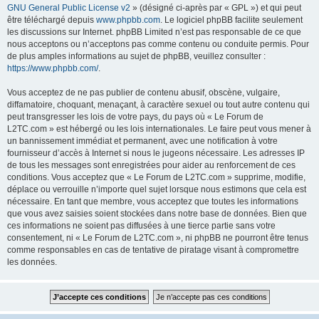
GNU General Public License v2
» (désigné ci-après par « GPL ») et qui peut
être téléchargé depuis
www.phpbb.com
. Le logiciel phpBB facilite seulement
les discussions sur Internet. phpBB Limited n’est pas responsable de ce que
nous acceptons ou n’acceptons pas comme contenu ou conduite permis. Pour
de plus amples informations au sujet de phpBB, veuillez consulter :
https://www.phpbb.com/
.
Vous acceptez de ne pas publier de contenu abusif, obscène, vulgaire,
diffamatoire, choquant, menaçant, à caractère sexuel ou tout autre contenu qui
peut transgresser les lois de votre pays, du pays où « Le Forum de
L2TC.com » est hébergé ou les lois internationales. Le faire peut vous mener à
un bannissement immédiat et permanent, avec une notification à votre
fournisseur d’accès à Internet si nous le jugeons nécessaire. Les adresses IP
de tous les messages sont enregistrées pour aider au renforcement de ces
conditions. Vous acceptez que « Le Forum de L2TC.com » supprime, modifie,
déplace ou verrouille n’importe quel sujet lorsque nous estimons que cela est
nécessaire. En tant que membre, vous acceptez que toutes les informations
que vous avez saisies soient stockées dans notre base de données. Bien que
ces informations ne soient pas diffusées à une tierce partie sans votre
consentement, ni « Le Forum de L2TC.com », ni phpBB ne pourront être tenus
comme responsables en cas de tentative de piratage visant à compromettre
les données.