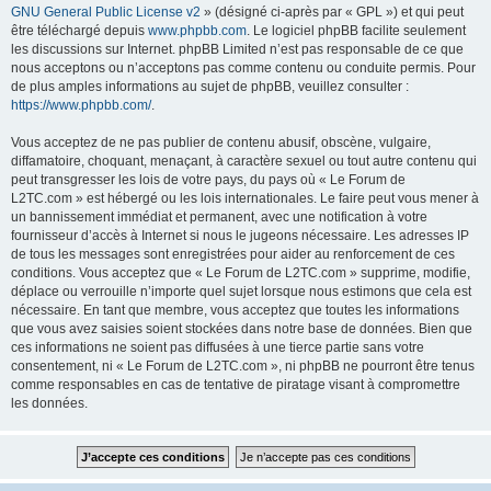
GNU General Public License v2
» (désigné ci-après par « GPL ») et qui peut
être téléchargé depuis
www.phpbb.com
. Le logiciel phpBB facilite seulement
les discussions sur Internet. phpBB Limited n’est pas responsable de ce que
nous acceptons ou n’acceptons pas comme contenu ou conduite permis. Pour
de plus amples informations au sujet de phpBB, veuillez consulter :
https://www.phpbb.com/
.
Vous acceptez de ne pas publier de contenu abusif, obscène, vulgaire,
diffamatoire, choquant, menaçant, à caractère sexuel ou tout autre contenu qui
peut transgresser les lois de votre pays, du pays où « Le Forum de
L2TC.com » est hébergé ou les lois internationales. Le faire peut vous mener à
un bannissement immédiat et permanent, avec une notification à votre
fournisseur d’accès à Internet si nous le jugeons nécessaire. Les adresses IP
de tous les messages sont enregistrées pour aider au renforcement de ces
conditions. Vous acceptez que « Le Forum de L2TC.com » supprime, modifie,
déplace ou verrouille n’importe quel sujet lorsque nous estimons que cela est
nécessaire. En tant que membre, vous acceptez que toutes les informations
que vous avez saisies soient stockées dans notre base de données. Bien que
ces informations ne soient pas diffusées à une tierce partie sans votre
consentement, ni « Le Forum de L2TC.com », ni phpBB ne pourront être tenus
comme responsables en cas de tentative de piratage visant à compromettre
les données.