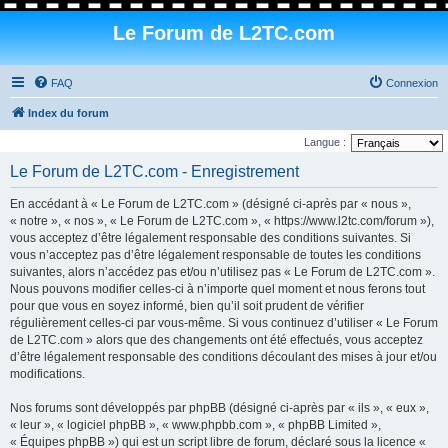
Le Forum de L2TC.com
FAQ
Connexion
Index du forum
Langue :
Le Forum de L2TC.com - Enregistrement
En accédant à « Le Forum de L2TC.com » (désigné ci-après par « nous »,
« notre », « nos », « Le Forum de L2TC.com », « https://www.l2tc.com/forum »),
vous acceptez d’être légalement responsable des conditions suivantes. Si
vous n’acceptez pas d’être légalement responsable de toutes les conditions
suivantes, alors n’accédez pas et/ou n’utilisez pas « Le Forum de L2TC.com ».
Nous pouvons modifier celles-ci à n’importe quel moment et nous ferons tout
pour que vous en soyez informé, bien qu’il soit prudent de vérifier
régulièrement celles-ci par vous-même. Si vous continuez d’utiliser « Le Forum
de L2TC.com » alors que des changements ont été effectués, vous acceptez
d’être légalement responsable des conditions découlant des mises à jour et/ou
modifications.
Nos forums sont développés par phpBB (désigné ci-après par « ils », « eux »,
« leur », « logiciel phpBB », « www.phpbb.com », « phpBB Limited »,
« Équipes phpBB ») qui est un script libre de forum, déclaré sous la licence «