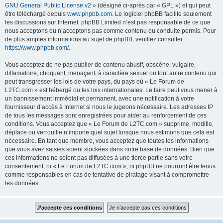
GNU General Public License v2
» (désigné ci-après par « GPL ») et qui peut
être téléchargé depuis
www.phpbb.com
. Le logiciel phpBB facilite seulement
les discussions sur Internet. phpBB Limited n’est pas responsable de ce que
nous acceptons ou n’acceptons pas comme contenu ou conduite permis. Pour
de plus amples informations au sujet de phpBB, veuillez consulter :
https://www.phpbb.com/
.
Vous acceptez de ne pas publier de contenu abusif, obscène, vulgaire,
diffamatoire, choquant, menaçant, à caractère sexuel ou tout autre contenu qui
peut transgresser les lois de votre pays, du pays où « Le Forum de
L2TC.com » est hébergé ou les lois internationales. Le faire peut vous mener à
un bannissement immédiat et permanent, avec une notification à votre
fournisseur d’accès à Internet si nous le jugeons nécessaire. Les adresses IP
de tous les messages sont enregistrées pour aider au renforcement de ces
conditions. Vous acceptez que « Le Forum de L2TC.com » supprime, modifie,
déplace ou verrouille n’importe quel sujet lorsque nous estimons que cela est
nécessaire. En tant que membre, vous acceptez que toutes les informations
que vous avez saisies soient stockées dans notre base de données. Bien que
ces informations ne soient pas diffusées à une tierce partie sans votre
consentement, ni « Le Forum de L2TC.com », ni phpBB ne pourront être tenus
comme responsables en cas de tentative de piratage visant à compromettre
les données.