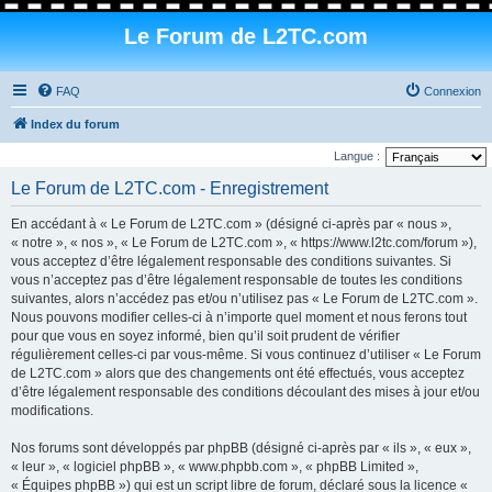
Le Forum de L2TC.com
FAQ
Connexion
Index du forum
Langue :
Le Forum de L2TC.com - Enregistrement
En accédant à « Le Forum de L2TC.com » (désigné ci-après par « nous »,
« notre », « nos », « Le Forum de L2TC.com », « https://www.l2tc.com/forum »),
vous acceptez d’être légalement responsable des conditions suivantes. Si
vous n’acceptez pas d’être légalement responsable de toutes les conditions
suivantes, alors n’accédez pas et/ou n’utilisez pas « Le Forum de L2TC.com ».
Nous pouvons modifier celles-ci à n’importe quel moment et nous ferons tout
pour que vous en soyez informé, bien qu’il soit prudent de vérifier
régulièrement celles-ci par vous-même. Si vous continuez d’utiliser « Le Forum
de L2TC.com » alors que des changements ont été effectués, vous acceptez
d’être légalement responsable des conditions découlant des mises à jour et/ou
modifications.
Nos forums sont développés par phpBB (désigné ci-après par « ils », « eux »,
« leur », « logiciel phpBB », « www.phpbb.com », « phpBB Limited »,
« Équipes phpBB ») qui est un script libre de forum, déclaré sous la licence «