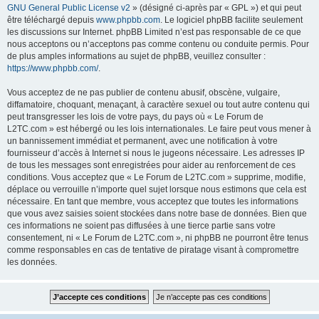
GNU General Public License v2
» (désigné ci-après par « GPL ») et qui peut
être téléchargé depuis
www.phpbb.com
. Le logiciel phpBB facilite seulement
les discussions sur Internet. phpBB Limited n’est pas responsable de ce que
nous acceptons ou n’acceptons pas comme contenu ou conduite permis. Pour
de plus amples informations au sujet de phpBB, veuillez consulter :
https://www.phpbb.com/
.
Vous acceptez de ne pas publier de contenu abusif, obscène, vulgaire,
diffamatoire, choquant, menaçant, à caractère sexuel ou tout autre contenu qui
peut transgresser les lois de votre pays, du pays où « Le Forum de
L2TC.com » est hébergé ou les lois internationales. Le faire peut vous mener à
un bannissement immédiat et permanent, avec une notification à votre
fournisseur d’accès à Internet si nous le jugeons nécessaire. Les adresses IP
de tous les messages sont enregistrées pour aider au renforcement de ces
conditions. Vous acceptez que « Le Forum de L2TC.com » supprime, modifie,
déplace ou verrouille n’importe quel sujet lorsque nous estimons que cela est
nécessaire. En tant que membre, vous acceptez que toutes les informations
que vous avez saisies soient stockées dans notre base de données. Bien que
ces informations ne soient pas diffusées à une tierce partie sans votre
consentement, ni « Le Forum de L2TC.com », ni phpBB ne pourront être tenus
comme responsables en cas de tentative de piratage visant à compromettre
les données.