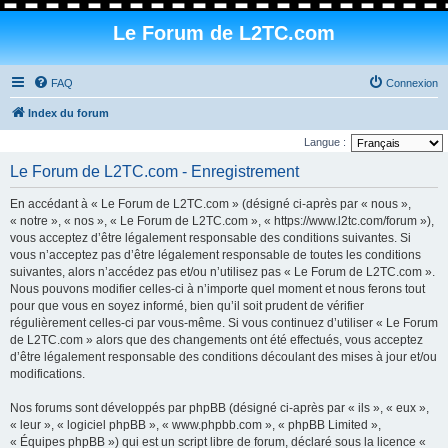
Le Forum de L2TC.com
FAQ
Connexion
Index du forum
Langue :
Le Forum de L2TC.com - Enregistrement
En accédant à « Le Forum de L2TC.com » (désigné ci-après par « nous »,
« notre », « nos », « Le Forum de L2TC.com », « https://www.l2tc.com/forum »),
vous acceptez d’être légalement responsable des conditions suivantes. Si
vous n’acceptez pas d’être légalement responsable de toutes les conditions
suivantes, alors n’accédez pas et/ou n’utilisez pas « Le Forum de L2TC.com ».
Nous pouvons modifier celles-ci à n’importe quel moment et nous ferons tout
pour que vous en soyez informé, bien qu’il soit prudent de vérifier
régulièrement celles-ci par vous-même. Si vous continuez d’utiliser « Le Forum
de L2TC.com » alors que des changements ont été effectués, vous acceptez
d’être légalement responsable des conditions découlant des mises à jour et/ou
modifications.
Nos forums sont développés par phpBB (désigné ci-après par « ils », « eux »,
« leur », « logiciel phpBB », « www.phpbb.com », « phpBB Limited »,
« Équipes phpBB ») qui est un script libre de forum, déclaré sous la licence «