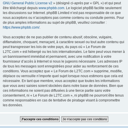
GNU General Public License v2
» (désigné ci-après par « GPL ») et qui peut
être téléchargé depuis
www.phpbb.com
. Le logiciel phpBB facilite seulement
les discussions sur Internet. phpBB Limited n’est pas responsable de ce que
nous acceptons ou n’acceptons pas comme contenu ou conduite permis. Pour
de plus amples informations au sujet de phpBB, veuillez consulter :
https://www.phpbb.com/
.
Vous acceptez de ne pas publier de contenu abusif, obscène, vulgaire,
diffamatoire, choquant, menaçant, à caractère sexuel ou tout autre contenu qui
peut transgresser les lois de votre pays, du pays où « Le Forum de
L2TC.com » est hébergé ou les lois internationales. Le faire peut vous mener à
un bannissement immédiat et permanent, avec une notification à votre
fournisseur d’accès à Internet si nous le jugeons nécessaire. Les adresses IP
de tous les messages sont enregistrées pour aider au renforcement de ces
conditions. Vous acceptez que « Le Forum de L2TC.com » supprime, modifie,
déplace ou verrouille n’importe quel sujet lorsque nous estimons que cela est
nécessaire. En tant que membre, vous acceptez que toutes les informations
que vous avez saisies soient stockées dans notre base de données. Bien que
ces informations ne soient pas diffusées à une tierce partie sans votre
consentement, ni « Le Forum de L2TC.com », ni phpBB ne pourront être tenus
comme responsables en cas de tentative de piratage visant à compromettre
les données.