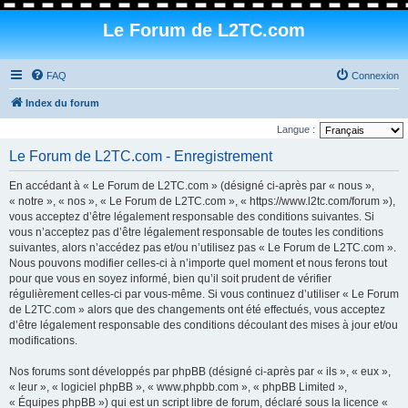
Le Forum de L2TC.com
FAQ
Connexion
Index du forum
Langue :
Le Forum de L2TC.com - Enregistrement
En accédant à « Le Forum de L2TC.com » (désigné ci-après par « nous »,
« notre », « nos », « Le Forum de L2TC.com », « https://www.l2tc.com/forum »),
vous acceptez d’être légalement responsable des conditions suivantes. Si
vous n’acceptez pas d’être légalement responsable de toutes les conditions
suivantes, alors n’accédez pas et/ou n’utilisez pas « Le Forum de L2TC.com ».
Nous pouvons modifier celles-ci à n’importe quel moment et nous ferons tout
pour que vous en soyez informé, bien qu’il soit prudent de vérifier
régulièrement celles-ci par vous-même. Si vous continuez d’utiliser « Le Forum
de L2TC.com » alors que des changements ont été effectués, vous acceptez
d’être légalement responsable des conditions découlant des mises à jour et/ou
modifications.
Nos forums sont développés par phpBB (désigné ci-après par « ils », « eux »,
« leur », « logiciel phpBB », « www.phpbb.com », « phpBB Limited »,
« Équipes phpBB ») qui est un script libre de forum, déclaré sous la licence «