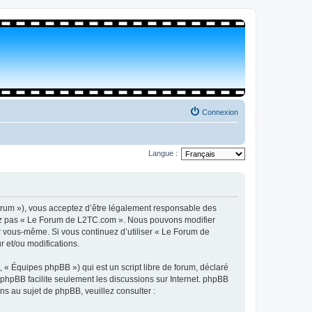
Connexion
Langue :
orum »), vous acceptez d’être légalement responsable des
isez pas « Le Forum de L2TC.com ». Nous pouvons modifier
par vous-même. Si vous continuez d’utiliser « Le Forum de
 et/ou modifications.
 « Équipes phpBB ») qui est un script libre de forum, déclaré
l phpBB facilite seulement les discussions sur Internet. phpBB
 au sujet de phpBB, veuillez consulter :