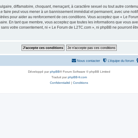
lgaire, diffamatoire, choquant, menaçant, à caractère sexuel ou tout autre contenu 
e faire peut vous mener à un bannissement immédiat et permanent, avec une notifica
strées pour aider au renforcement de ces conditions. Vous acceptez que « Le Foru
saire. En tant que membre, vous acceptez que toutes les informations que vous av
tie sans votre consentement, ni « Le Forum de L2TC.com », ni phpBB ne pourront êt
Nous contacter
L’équipe du forum
Développé par
phpBB
® Forum Software © phpBB Limited
Traduit par
phpBB-fr.com
Confidentialité
|
Conditions