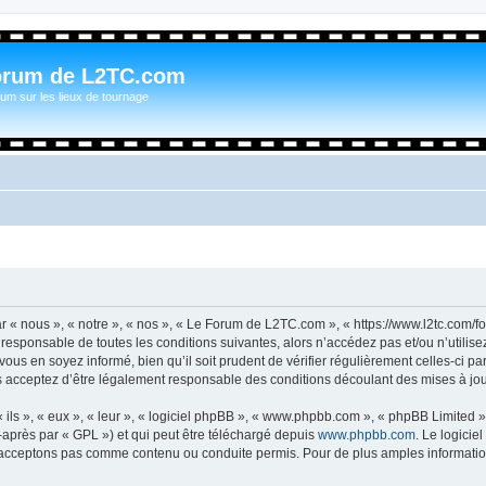
orum de L2TC.com
um sur les lieux de tournage
« nous », « notre », « nos », « Le Forum de L2TC.com », « https://www.l2tc.com/f
t responsable de toutes les conditions suivantes, alors n’accédez pas et/ou n’util
vous en soyez informé, bien qu’il soit prudent de vérifier régulièrement celles-ci 
acceptez d’être légalement responsable des conditions découlant des mises à jour
ls », « eux », « leur », « logiciel phpBB », « www.phpbb.com », « phpBB Limited »,
-après par « GPL ») et qui peut être téléchargé depuis
www.phpbb.com
. Le logicie
acceptons pas comme contenu ou conduite permis. Pour de plus amples informations