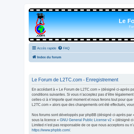
Le F
For
Accès rapide
FAQ
Index du forum
Le Forum de L2TC.com - Enregistrement
En accédant à « Le Forum de L2TC.com » (désigné ci-après par 
conditions suivantes. Si vous n’acceptez pas d’être légalemen
celles-ci à n’importe quel moment et nous ferons tout pour que 
L2TC.com » alors que des changements ont été effectués, vous 
Nos forums sont développés par phpBB (désigné ci-après par « i
sous la licence «
GNU General Public License v2
» (désigné ci
Limited n’est pas responsable de ce que nous acceptons ou n’
https://www.phpbb.com/
.