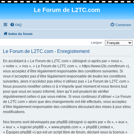
Le Forum de L2TC.com
FAQ
Connexion
Index du forum
Langue :
Le Forum de L2TC.com - Enregistrement
En accédant à « Le Forum de L2TC.com » (désigné ci-après par « nous »,
« notre », « nos », « Le Forum de L2TC.com », « https://www.l2tc.com/forum »),
vous acceptez d’être légalement responsable des conditions suivantes. Si
vous n’acceptez pas d’être légalement responsable de toutes les conditions
suivantes, alors n’accédez pas et/ou n’utilisez pas « Le Forum de L2TC.com ».
Nous pouvons modifier celles-ci à n’importe quel moment et nous ferons tout
pour que vous en soyez informé, bien qu’il soit prudent de vérifier
régulièrement celles-ci par vous-même. Si vous continuez d’utiliser « Le Forum
de L2TC.com » alors que des changements ont été effectués, vous acceptez
d’être légalement responsable des conditions découlant des mises à jour et/ou
modifications.
Nos forums sont développés par phpBB (désigné ci-après par « ils », « eux »,
« leur », « logiciel phpBB », « www.phpbb.com », « phpBB Limited »,
« Équipes phpBB ») qui est un script libre de forum, déclaré sous la licence «