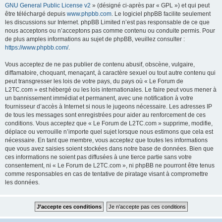
GNU General Public License v2
» (désigné ci-après par « GPL ») et qui peut
être téléchargé depuis
www.phpbb.com
. Le logiciel phpBB facilite seulement
les discussions sur Internet. phpBB Limited n’est pas responsable de ce que
nous acceptons ou n’acceptons pas comme contenu ou conduite permis. Pour
de plus amples informations au sujet de phpBB, veuillez consulter :
https://www.phpbb.com/
.
Vous acceptez de ne pas publier de contenu abusif, obscène, vulgaire,
diffamatoire, choquant, menaçant, à caractère sexuel ou tout autre contenu qui
peut transgresser les lois de votre pays, du pays où « Le Forum de
L2TC.com » est hébergé ou les lois internationales. Le faire peut vous mener à
un bannissement immédiat et permanent, avec une notification à votre
fournisseur d’accès à Internet si nous le jugeons nécessaire. Les adresses IP
de tous les messages sont enregistrées pour aider au renforcement de ces
conditions. Vous acceptez que « Le Forum de L2TC.com » supprime, modifie,
déplace ou verrouille n’importe quel sujet lorsque nous estimons que cela est
nécessaire. En tant que membre, vous acceptez que toutes les informations
que vous avez saisies soient stockées dans notre base de données. Bien que
ces informations ne soient pas diffusées à une tierce partie sans votre
consentement, ni « Le Forum de L2TC.com », ni phpBB ne pourront être tenus
comme responsables en cas de tentative de piratage visant à compromettre
les données.