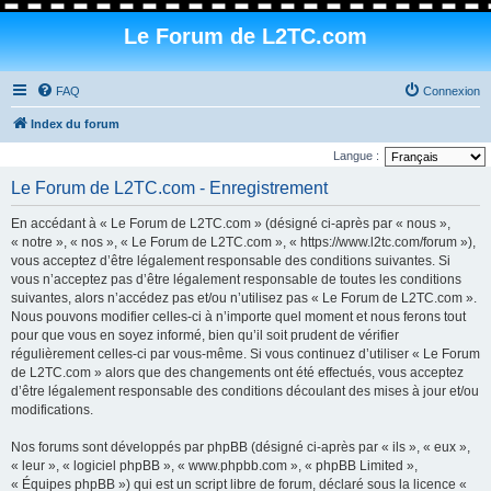
Le Forum de L2TC.com
FAQ
Connexion
Index du forum
Langue :
Le Forum de L2TC.com - Enregistrement
En accédant à « Le Forum de L2TC.com » (désigné ci-après par « nous »,
« notre », « nos », « Le Forum de L2TC.com », « https://www.l2tc.com/forum »),
vous acceptez d’être légalement responsable des conditions suivantes. Si
vous n’acceptez pas d’être légalement responsable de toutes les conditions
suivantes, alors n’accédez pas et/ou n’utilisez pas « Le Forum de L2TC.com ».
Nous pouvons modifier celles-ci à n’importe quel moment et nous ferons tout
pour que vous en soyez informé, bien qu’il soit prudent de vérifier
régulièrement celles-ci par vous-même. Si vous continuez d’utiliser « Le Forum
de L2TC.com » alors que des changements ont été effectués, vous acceptez
d’être légalement responsable des conditions découlant des mises à jour et/ou
modifications.
Nos forums sont développés par phpBB (désigné ci-après par « ils », « eux »,
« leur », « logiciel phpBB », « www.phpbb.com », « phpBB Limited »,
« Équipes phpBB ») qui est un script libre de forum, déclaré sous la licence «