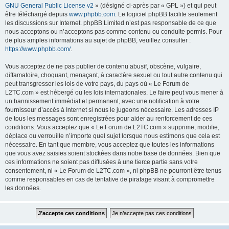
GNU General Public License v2
» (désigné ci-après par « GPL ») et qui peut
être téléchargé depuis
www.phpbb.com
. Le logiciel phpBB facilite seulement
les discussions sur Internet. phpBB Limited n’est pas responsable de ce que
nous acceptons ou n’acceptons pas comme contenu ou conduite permis. Pour
de plus amples informations au sujet de phpBB, veuillez consulter :
https://www.phpbb.com/
.
Vous acceptez de ne pas publier de contenu abusif, obscène, vulgaire,
diffamatoire, choquant, menaçant, à caractère sexuel ou tout autre contenu qui
peut transgresser les lois de votre pays, du pays où « Le Forum de
L2TC.com » est hébergé ou les lois internationales. Le faire peut vous mener à
un bannissement immédiat et permanent, avec une notification à votre
fournisseur d’accès à Internet si nous le jugeons nécessaire. Les adresses IP
de tous les messages sont enregistrées pour aider au renforcement de ces
conditions. Vous acceptez que « Le Forum de L2TC.com » supprime, modifie,
déplace ou verrouille n’importe quel sujet lorsque nous estimons que cela est
nécessaire. En tant que membre, vous acceptez que toutes les informations
que vous avez saisies soient stockées dans notre base de données. Bien que
ces informations ne soient pas diffusées à une tierce partie sans votre
consentement, ni « Le Forum de L2TC.com », ni phpBB ne pourront être tenus
comme responsables en cas de tentative de piratage visant à compromettre
les données.