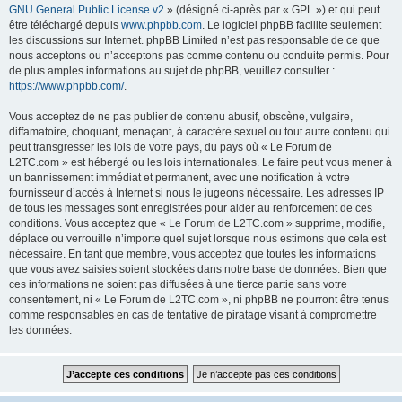
GNU General Public License v2
» (désigné ci-après par « GPL ») et qui peut
être téléchargé depuis
www.phpbb.com
. Le logiciel phpBB facilite seulement
les discussions sur Internet. phpBB Limited n’est pas responsable de ce que
nous acceptons ou n’acceptons pas comme contenu ou conduite permis. Pour
de plus amples informations au sujet de phpBB, veuillez consulter :
https://www.phpbb.com/
.
Vous acceptez de ne pas publier de contenu abusif, obscène, vulgaire,
diffamatoire, choquant, menaçant, à caractère sexuel ou tout autre contenu qui
peut transgresser les lois de votre pays, du pays où « Le Forum de
L2TC.com » est hébergé ou les lois internationales. Le faire peut vous mener à
un bannissement immédiat et permanent, avec une notification à votre
fournisseur d’accès à Internet si nous le jugeons nécessaire. Les adresses IP
de tous les messages sont enregistrées pour aider au renforcement de ces
conditions. Vous acceptez que « Le Forum de L2TC.com » supprime, modifie,
déplace ou verrouille n’importe quel sujet lorsque nous estimons que cela est
nécessaire. En tant que membre, vous acceptez que toutes les informations
que vous avez saisies soient stockées dans notre base de données. Bien que
ces informations ne soient pas diffusées à une tierce partie sans votre
consentement, ni « Le Forum de L2TC.com », ni phpBB ne pourront être tenus
comme responsables en cas de tentative de piratage visant à compromettre
les données.