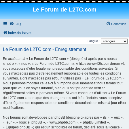
Le Forum de L2TC.com
FAQ
Connexion
Index du forum
Langue :
Le Forum de L2TC.com - Enregistrement
En accédant à « Le Forum de L2TC.com » (désigné ci-après par « nous »,
« notre », « nos », « Le Forum de L2TC.com », « https://www.l2tc.com/forum »),
vous acceptez d’être légalement responsable des conditions suivantes. Si
vous n’acceptez pas d’être légalement responsable de toutes les conditions
suivantes, alors n’accédez pas et/ou n’utilisez pas « Le Forum de L2TC.com ».
Nous pouvons modifier celles-ci à n’importe quel moment et nous ferons tout
pour que vous en soyez informé, bien qu’il soit prudent de vérifier
régulièrement celles-ci par vous-même. Si vous continuez d’utiliser « Le Forum
de L2TC.com » alors que des changements ont été effectués, vous acceptez
d’être légalement responsable des conditions découlant des mises à jour et/ou
modifications.
Nos forums sont développés par phpBB (désigné ci-après par « ils », « eux »,
« leur », « logiciel phpBB », « www.phpbb.com », « phpBB Limited »,
« Équipes phpBB ») qui est un script libre de forum, déclaré sous la licence «