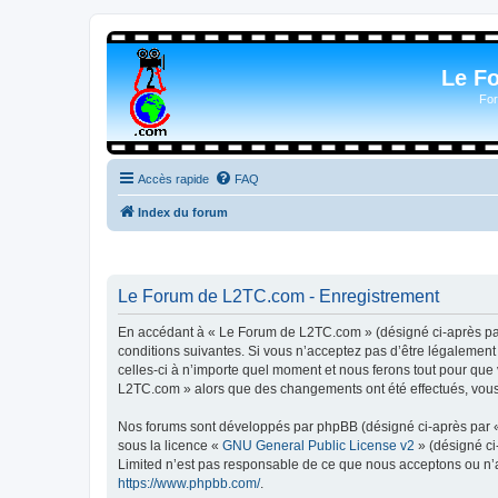
Le F
For
Accès rapide
FAQ
Index du forum
Le Forum de L2TC.com - Enregistrement
En accédant à « Le Forum de L2TC.com » (désigné ci-après par 
conditions suivantes. Si vous n’acceptez pas d’être légalemen
celles-ci à n’importe quel moment et nous ferons tout pour que 
L2TC.com » alors que des changements ont été effectués, vous 
Nos forums sont développés par phpBB (désigné ci-après par « i
sous la licence «
GNU General Public License v2
» (désigné ci
Limited n’est pas responsable de ce que nous acceptons ou n’
https://www.phpbb.com/
.