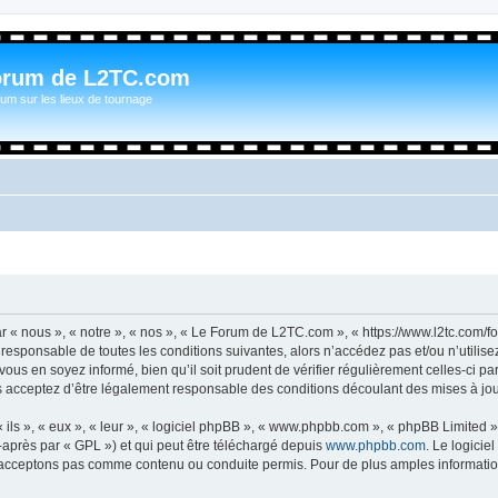
orum de L2TC.com
um sur les lieux de tournage
« nous », « notre », « nos », « Le Forum de L2TC.com », « https://www.l2tc.com/f
t responsable de toutes les conditions suivantes, alors n’accédez pas et/ou n’util
vous en soyez informé, bien qu’il soit prudent de vérifier régulièrement celles-ci 
acceptez d’être légalement responsable des conditions découlant des mises à jour
ls », « eux », « leur », « logiciel phpBB », « www.phpbb.com », « phpBB Limited »,
-après par « GPL ») et qui peut être téléchargé depuis
www.phpbb.com
. Le logicie
acceptons pas comme contenu ou conduite permis. Pour de plus amples informations