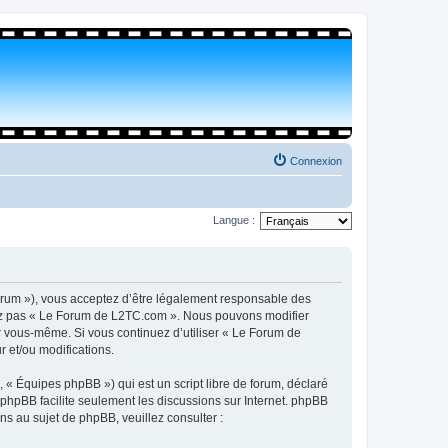
Connexion
Langue :
orum »), vous acceptez d’être légalement responsable des
isez pas « Le Forum de L2TC.com ». Nous pouvons modifier
par vous-même. Si vous continuez d’utiliser « Le Forum de
 et/ou modifications.
 « Équipes phpBB ») qui est un script libre de forum, déclaré
l phpBB facilite seulement les discussions sur Internet. phpBB
 au sujet de phpBB, veuillez consulter :