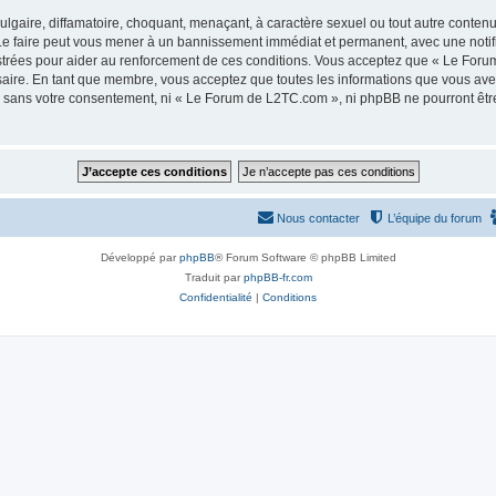
lgaire, diffamatoire, choquant, menaçant, à caractère sexuel ou tout autre contenu 
e faire peut vous mener à un bannissement immédiat et permanent, avec une notifica
strées pour aider au renforcement de ces conditions. Vous acceptez que « Le Foru
saire. En tant que membre, vous acceptez que toutes les informations que vous av
tie sans votre consentement, ni « Le Forum de L2TC.com », ni phpBB ne pourront êt
Nous contacter
L’équipe du forum
Développé par
phpBB
® Forum Software © phpBB Limited
Traduit par
phpBB-fr.com
Confidentialité
|
Conditions