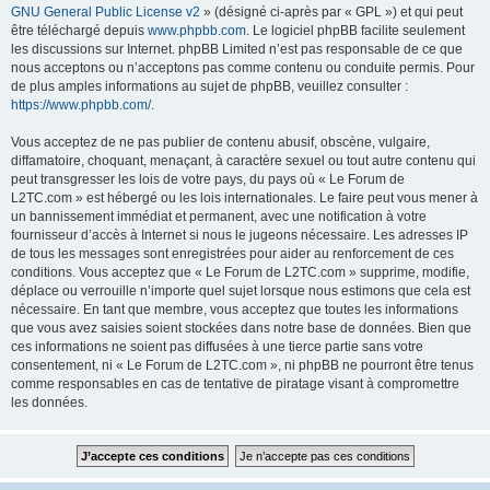
GNU General Public License v2
» (désigné ci-après par « GPL ») et qui peut
être téléchargé depuis
www.phpbb.com
. Le logiciel phpBB facilite seulement
les discussions sur Internet. phpBB Limited n’est pas responsable de ce que
nous acceptons ou n’acceptons pas comme contenu ou conduite permis. Pour
de plus amples informations au sujet de phpBB, veuillez consulter :
https://www.phpbb.com/
.
Vous acceptez de ne pas publier de contenu abusif, obscène, vulgaire,
diffamatoire, choquant, menaçant, à caractère sexuel ou tout autre contenu qui
peut transgresser les lois de votre pays, du pays où « Le Forum de
L2TC.com » est hébergé ou les lois internationales. Le faire peut vous mener à
un bannissement immédiat et permanent, avec une notification à votre
fournisseur d’accès à Internet si nous le jugeons nécessaire. Les adresses IP
de tous les messages sont enregistrées pour aider au renforcement de ces
conditions. Vous acceptez que « Le Forum de L2TC.com » supprime, modifie,
déplace ou verrouille n’importe quel sujet lorsque nous estimons que cela est
nécessaire. En tant que membre, vous acceptez que toutes les informations
que vous avez saisies soient stockées dans notre base de données. Bien que
ces informations ne soient pas diffusées à une tierce partie sans votre
consentement, ni « Le Forum de L2TC.com », ni phpBB ne pourront être tenus
comme responsables en cas de tentative de piratage visant à compromettre
les données.