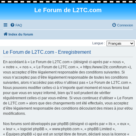
Le Forum de L2TC.com
FAQ
Connexion
Index du forum
Langue :
Le Forum de L2TC.com - Enregistrement
En accédant à « Le Forum de L2TC.com » (désigné ci-après par « nous »,
« notre », « nos », « Le Forum de L2TC.com », « https://www.l2tc.com/forum »),
vous acceptez d’être légalement responsable des conditions suivantes. Si
vous n’acceptez pas d’être légalement responsable de toutes les conditions
suivantes, alors n’accédez pas et/ou n’utilisez pas « Le Forum de L2TC.com ».
Nous pouvons modifier celles-ci à n’importe quel moment et nous ferons tout
pour que vous en soyez informé, bien qu’il soit prudent de vérifier
régulièrement celles-ci par vous-même. Si vous continuez d’utiliser « Le Forum
de L2TC.com » alors que des changements ont été effectués, vous acceptez
d’être légalement responsable des conditions découlant des mises à jour et/ou
modifications.
Nos forums sont développés par phpBB (désigné ci-après par « ils », « eux »,
« leur », « logiciel phpBB », « www.phpbb.com », « phpBB Limited »,
« Équipes phpBB ») qui est un script libre de forum, déclaré sous la licence «