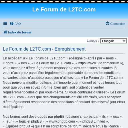
Le Forum de L2TC.com
FAQ
Connexion
Index du forum
Langue :
Le Forum de L2TC.com - Enregistrement
En accédant à « Le Forum de L2TC.com » (désigné ci-après par « nous »,
« notre », « nos », « Le Forum de L2TC.com », « https://www.l2tc.com/forum »),
vous acceptez d’être légalement responsable des conditions suivantes. Si
vous n’acceptez pas d’être légalement responsable de toutes les conditions
suivantes, alors n’accédez pas et/ou n’utilisez pas « Le Forum de L2TC.com ».
Nous pouvons modifier celles-ci à n’importe quel moment et nous ferons tout
pour que vous en soyez informé, bien qu’il soit prudent de vérifier
régulièrement celles-ci par vous-même. Si vous continuez d’utiliser « Le Forum
de L2TC.com » alors que des changements ont été effectués, vous acceptez
d’être légalement responsable des conditions découlant des mises à jour et/ou
modifications.
Nos forums sont développés par phpBB (désigné ci-après par « ils », « eux »,
« leur », « logiciel phpBB », « www.phpbb.com », « phpBB Limited »,
« Équipes phpBB ») qui est un script libre de forum, déclaré sous la licence «