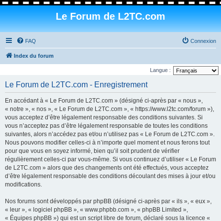
Le Forum de L2TC.com
FAQ
Connexion
Index du forum
Langue :
Le Forum de L2TC.com - Enregistrement
En accédant à « Le Forum de L2TC.com » (désigné ci-après par « nous »,
« notre », « nos », « Le Forum de L2TC.com », « https://www.l2tc.com/forum »),
vous acceptez d’être légalement responsable des conditions suivantes. Si
vous n’acceptez pas d’être légalement responsable de toutes les conditions
suivantes, alors n’accédez pas et/ou n’utilisez pas « Le Forum de L2TC.com ».
Nous pouvons modifier celles-ci à n’importe quel moment et nous ferons tout
pour que vous en soyez informé, bien qu’il soit prudent de vérifier
régulièrement celles-ci par vous-même. Si vous continuez d’utiliser « Le Forum
de L2TC.com » alors que des changements ont été effectués, vous acceptez
d’être légalement responsable des conditions découlant des mises à jour et/ou
modifications.
Nos forums sont développés par phpBB (désigné ci-après par « ils », « eux »,
« leur », « logiciel phpBB », « www.phpbb.com », « phpBB Limited »,
« Équipes phpBB ») qui est un script libre de forum, déclaré sous la licence «