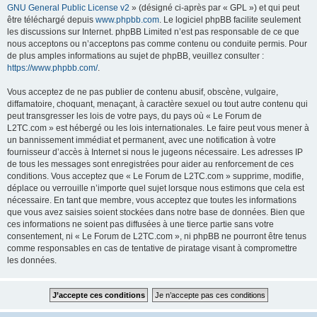
GNU General Public License v2
» (désigné ci-après par « GPL ») et qui peut
être téléchargé depuis
www.phpbb.com
. Le logiciel phpBB facilite seulement
les discussions sur Internet. phpBB Limited n’est pas responsable de ce que
nous acceptons ou n’acceptons pas comme contenu ou conduite permis. Pour
de plus amples informations au sujet de phpBB, veuillez consulter :
https://www.phpbb.com/
.
Vous acceptez de ne pas publier de contenu abusif, obscène, vulgaire,
diffamatoire, choquant, menaçant, à caractère sexuel ou tout autre contenu qui
peut transgresser les lois de votre pays, du pays où « Le Forum de
L2TC.com » est hébergé ou les lois internationales. Le faire peut vous mener à
un bannissement immédiat et permanent, avec une notification à votre
fournisseur d’accès à Internet si nous le jugeons nécessaire. Les adresses IP
de tous les messages sont enregistrées pour aider au renforcement de ces
conditions. Vous acceptez que « Le Forum de L2TC.com » supprime, modifie,
déplace ou verrouille n’importe quel sujet lorsque nous estimons que cela est
nécessaire. En tant que membre, vous acceptez que toutes les informations
que vous avez saisies soient stockées dans notre base de données. Bien que
ces informations ne soient pas diffusées à une tierce partie sans votre
consentement, ni « Le Forum de L2TC.com », ni phpBB ne pourront être tenus
comme responsables en cas de tentative de piratage visant à compromettre
les données.