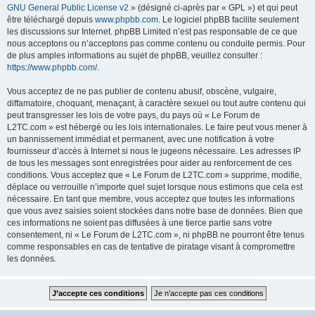
GNU General Public License v2
» (désigné ci-après par « GPL ») et qui peut
être téléchargé depuis
www.phpbb.com
. Le logiciel phpBB facilite seulement
les discussions sur Internet. phpBB Limited n’est pas responsable de ce que
nous acceptons ou n’acceptons pas comme contenu ou conduite permis. Pour
de plus amples informations au sujet de phpBB, veuillez consulter :
https://www.phpbb.com/
.
Vous acceptez de ne pas publier de contenu abusif, obscène, vulgaire,
diffamatoire, choquant, menaçant, à caractère sexuel ou tout autre contenu qui
peut transgresser les lois de votre pays, du pays où « Le Forum de
L2TC.com » est hébergé ou les lois internationales. Le faire peut vous mener à
un bannissement immédiat et permanent, avec une notification à votre
fournisseur d’accès à Internet si nous le jugeons nécessaire. Les adresses IP
de tous les messages sont enregistrées pour aider au renforcement de ces
conditions. Vous acceptez que « Le Forum de L2TC.com » supprime, modifie,
déplace ou verrouille n’importe quel sujet lorsque nous estimons que cela est
nécessaire. En tant que membre, vous acceptez que toutes les informations
que vous avez saisies soient stockées dans notre base de données. Bien que
ces informations ne soient pas diffusées à une tierce partie sans votre
consentement, ni « Le Forum de L2TC.com », ni phpBB ne pourront être tenus
comme responsables en cas de tentative de piratage visant à compromettre
les données.