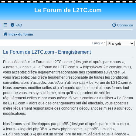
Le Forum de L2TC.com
FAQ
Connexion
Index du forum
Langue :
Le Forum de L2TC.com - Enregistrement
En accédant à « Le Forum de L2TC.com » (désigné ci-après par « nous »,
« notre », « nos », « Le Forum de L2TC.com », « https://www.l2tc.com/forum »),
vous acceptez d’être légalement responsable des conditions suivantes. Si
vous n’acceptez pas d’être légalement responsable de toutes les conditions
suivantes, alors n’accédez pas et/ou n’utilisez pas « Le Forum de L2TC.com ».
Nous pouvons modifier celles-ci à n’importe quel moment et nous ferons tout
pour que vous en soyez informé, bien qu’il soit prudent de vérifier
régulièrement celles-ci par vous-même. Si vous continuez d’utiliser « Le Forum
de L2TC.com » alors que des changements ont été effectués, vous acceptez
d’être légalement responsable des conditions découlant des mises à jour et/ou
modifications.
Nos forums sont développés par phpBB (désigné ci-après par « ils », « eux »,
« leur », « logiciel phpBB », « www.phpbb.com », « phpBB Limited »,
« Équipes phpBB ») qui est un script libre de forum, déclaré sous la licence «