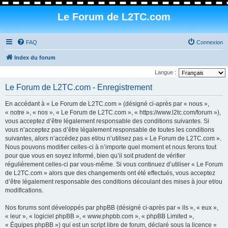
Le Forum de L2TC.com
FAQ
Connexion
Index du forum
Langue :
Le Forum de L2TC.com - Enregistrement
En accédant à « Le Forum de L2TC.com » (désigné ci-après par « nous »,
« notre », « nos », « Le Forum de L2TC.com », « https://www.l2tc.com/forum »),
vous acceptez d’être légalement responsable des conditions suivantes. Si
vous n’acceptez pas d’être légalement responsable de toutes les conditions
suivantes, alors n’accédez pas et/ou n’utilisez pas « Le Forum de L2TC.com ».
Nous pouvons modifier celles-ci à n’importe quel moment et nous ferons tout
pour que vous en soyez informé, bien qu’il soit prudent de vérifier
régulièrement celles-ci par vous-même. Si vous continuez d’utiliser « Le Forum
de L2TC.com » alors que des changements ont été effectués, vous acceptez
d’être légalement responsable des conditions découlant des mises à jour et/ou
modifications.
Nos forums sont développés par phpBB (désigné ci-après par « ils », « eux »,
« leur », « logiciel phpBB », « www.phpbb.com », « phpBB Limited »,
« Équipes phpBB ») qui est un script libre de forum, déclaré sous la licence «