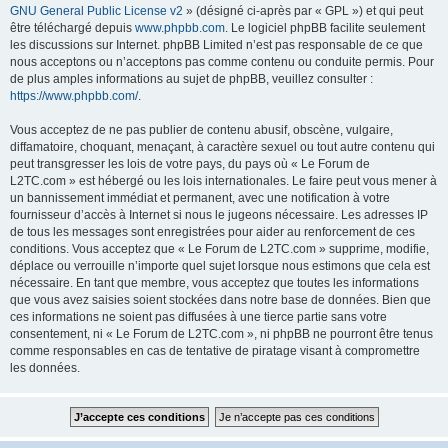
GNU General Public License v2
» (désigné ci-après par « GPL ») et qui peut
être téléchargé depuis
www.phpbb.com
. Le logiciel phpBB facilite seulement
les discussions sur Internet. phpBB Limited n’est pas responsable de ce que
nous acceptons ou n’acceptons pas comme contenu ou conduite permis. Pour
de plus amples informations au sujet de phpBB, veuillez consulter :
https://www.phpbb.com/
.
Vous acceptez de ne pas publier de contenu abusif, obscène, vulgaire,
diffamatoire, choquant, menaçant, à caractère sexuel ou tout autre contenu qui
peut transgresser les lois de votre pays, du pays où « Le Forum de
L2TC.com » est hébergé ou les lois internationales. Le faire peut vous mener à
un bannissement immédiat et permanent, avec une notification à votre
fournisseur d’accès à Internet si nous le jugeons nécessaire. Les adresses IP
de tous les messages sont enregistrées pour aider au renforcement de ces
conditions. Vous acceptez que « Le Forum de L2TC.com » supprime, modifie,
déplace ou verrouille n’importe quel sujet lorsque nous estimons que cela est
nécessaire. En tant que membre, vous acceptez que toutes les informations
que vous avez saisies soient stockées dans notre base de données. Bien que
ces informations ne soient pas diffusées à une tierce partie sans votre
consentement, ni « Le Forum de L2TC.com », ni phpBB ne pourront être tenus
comme responsables en cas de tentative de piratage visant à compromettre
les données.