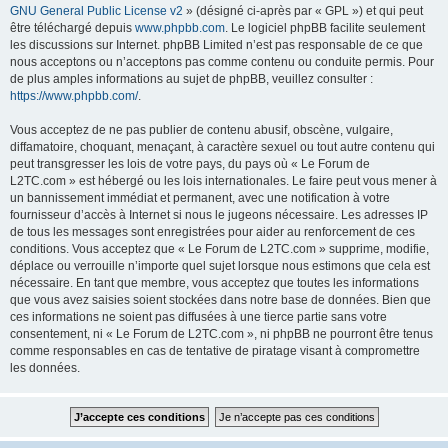
GNU General Public License v2
» (désigné ci-après par « GPL ») et qui peut
être téléchargé depuis
www.phpbb.com
. Le logiciel phpBB facilite seulement
les discussions sur Internet. phpBB Limited n’est pas responsable de ce que
nous acceptons ou n’acceptons pas comme contenu ou conduite permis. Pour
de plus amples informations au sujet de phpBB, veuillez consulter :
https://www.phpbb.com/
.
Vous acceptez de ne pas publier de contenu abusif, obscène, vulgaire,
diffamatoire, choquant, menaçant, à caractère sexuel ou tout autre contenu qui
peut transgresser les lois de votre pays, du pays où « Le Forum de
L2TC.com » est hébergé ou les lois internationales. Le faire peut vous mener à
un bannissement immédiat et permanent, avec une notification à votre
fournisseur d’accès à Internet si nous le jugeons nécessaire. Les adresses IP
de tous les messages sont enregistrées pour aider au renforcement de ces
conditions. Vous acceptez que « Le Forum de L2TC.com » supprime, modifie,
déplace ou verrouille n’importe quel sujet lorsque nous estimons que cela est
nécessaire. En tant que membre, vous acceptez que toutes les informations
que vous avez saisies soient stockées dans notre base de données. Bien que
ces informations ne soient pas diffusées à une tierce partie sans votre
consentement, ni « Le Forum de L2TC.com », ni phpBB ne pourront être tenus
comme responsables en cas de tentative de piratage visant à compromettre
les données.