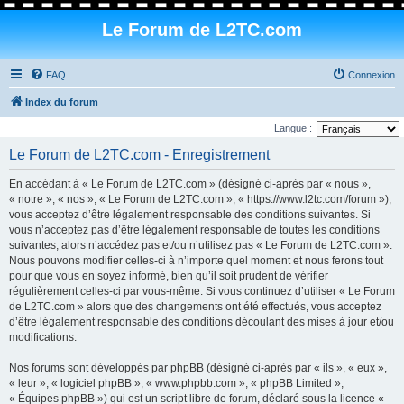
Le Forum de L2TC.com
FAQ
Connexion
Index du forum
Langue :
Le Forum de L2TC.com - Enregistrement
En accédant à « Le Forum de L2TC.com » (désigné ci-après par « nous »,
« notre », « nos », « Le Forum de L2TC.com », « https://www.l2tc.com/forum »),
vous acceptez d’être légalement responsable des conditions suivantes. Si
vous n’acceptez pas d’être légalement responsable de toutes les conditions
suivantes, alors n’accédez pas et/ou n’utilisez pas « Le Forum de L2TC.com ».
Nous pouvons modifier celles-ci à n’importe quel moment et nous ferons tout
pour que vous en soyez informé, bien qu’il soit prudent de vérifier
régulièrement celles-ci par vous-même. Si vous continuez d’utiliser « Le Forum
de L2TC.com » alors que des changements ont été effectués, vous acceptez
d’être légalement responsable des conditions découlant des mises à jour et/ou
modifications.
Nos forums sont développés par phpBB (désigné ci-après par « ils », « eux »,
« leur », « logiciel phpBB », « www.phpbb.com », « phpBB Limited »,
« Équipes phpBB ») qui est un script libre de forum, déclaré sous la licence «