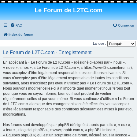
Le Forum de L2TC.com
FAQ
Connexion
Index du forum
Langue :
Le Forum de L2TC.com - Enregistrement
En accédant à « Le Forum de L2TC.com » (désigné ci-après par « nous »,
« notre », « nos », « Le Forum de L2TC.com », « https://www.l2tc.com/forum »),
vous acceptez d’être légalement responsable des conditions suivantes. Si
vous n’acceptez pas d’être légalement responsable de toutes les conditions
suivantes, alors n’accédez pas et/ou n’utilisez pas « Le Forum de L2TC.com ».
Nous pouvons modifier celles-ci à n’importe quel moment et nous ferons tout
pour que vous en soyez informé, bien qu’il soit prudent de vérifier
régulièrement celles-ci par vous-même. Si vous continuez d’utiliser « Le Forum
de L2TC.com » alors que des changements ont été effectués, vous acceptez
d’être légalement responsable des conditions découlant des mises à jour et/ou
modifications.
Nos forums sont développés par phpBB (désigné ci-après par « ils », « eux »,
« leur », « logiciel phpBB », « www.phpbb.com », « phpBB Limited »,
« Équipes phpBB ») qui est un script libre de forum, déclaré sous la licence «