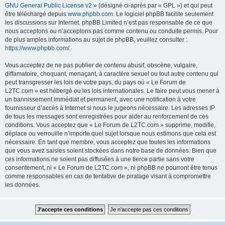
GNU General Public License v2
» (désigné ci-après par « GPL ») et qui peut
être téléchargé depuis
www.phpbb.com
. Le logiciel phpBB facilite seulement
les discussions sur Internet. phpBB Limited n’est pas responsable de ce que
nous acceptons ou n’acceptons pas comme contenu ou conduite permis. Pour
de plus amples informations au sujet de phpBB, veuillez consulter :
https://www.phpbb.com/
.
Vous acceptez de ne pas publier de contenu abusif, obscène, vulgaire,
diffamatoire, choquant, menaçant, à caractère sexuel ou tout autre contenu qui
peut transgresser les lois de votre pays, du pays où « Le Forum de
L2TC.com » est hébergé ou les lois internationales. Le faire peut vous mener à
un bannissement immédiat et permanent, avec une notification à votre
fournisseur d’accès à Internet si nous le jugeons nécessaire. Les adresses IP
de tous les messages sont enregistrées pour aider au renforcement de ces
conditions. Vous acceptez que « Le Forum de L2TC.com » supprime, modifie,
déplace ou verrouille n’importe quel sujet lorsque nous estimons que cela est
nécessaire. En tant que membre, vous acceptez que toutes les informations
que vous avez saisies soient stockées dans notre base de données. Bien que
ces informations ne soient pas diffusées à une tierce partie sans votre
consentement, ni « Le Forum de L2TC.com », ni phpBB ne pourront être tenus
comme responsables en cas de tentative de piratage visant à compromettre
les données.