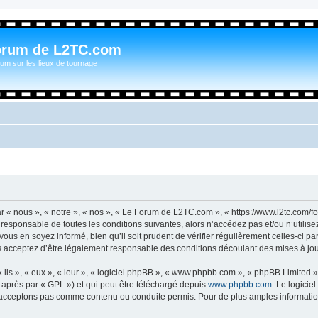
orum de L2TC.com
um sur les lieux de tournage
« nous », « notre », « nos », « Le Forum de L2TC.com », « https://www.l2tc.com/f
t responsable de toutes les conditions suivantes, alors n’accédez pas et/ou n’util
vous en soyez informé, bien qu’il soit prudent de vérifier régulièrement celles-ci 
acceptez d’être légalement responsable des conditions découlant des mises à jour
ls », « eux », « leur », « logiciel phpBB », « www.phpbb.com », « phpBB Limited »,
-après par « GPL ») et qui peut être téléchargé depuis
www.phpbb.com
. Le logicie
acceptons pas comme contenu ou conduite permis. Pour de plus amples informations