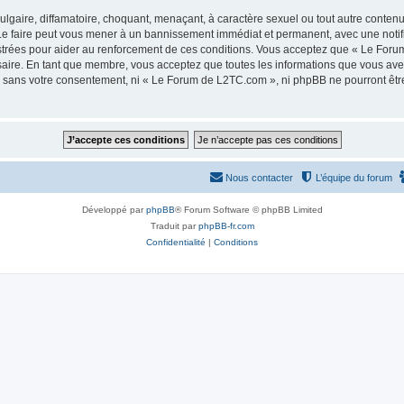
lgaire, diffamatoire, choquant, menaçant, à caractère sexuel ou tout autre contenu 
e faire peut vous mener à un bannissement immédiat et permanent, avec une notifica
strées pour aider au renforcement de ces conditions. Vous acceptez que « Le Foru
saire. En tant que membre, vous acceptez que toutes les informations que vous av
tie sans votre consentement, ni « Le Forum de L2TC.com », ni phpBB ne pourront êt
Nous contacter
L’équipe du forum
Développé par
phpBB
® Forum Software © phpBB Limited
Traduit par
phpBB-fr.com
Confidentialité
|
Conditions