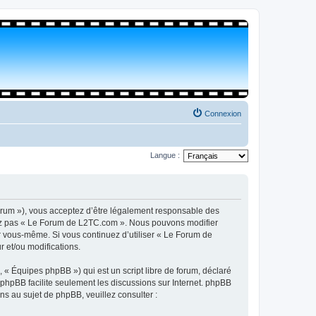
Connexion
Langue :
orum »), vous acceptez d’être légalement responsable des
isez pas « Le Forum de L2TC.com ». Nous pouvons modifier
par vous-même. Si vous continuez d’utiliser « Le Forum de
 et/ou modifications.
 « Équipes phpBB ») qui est un script libre de forum, déclaré
l phpBB facilite seulement les discussions sur Internet. phpBB
 au sujet de phpBB, veuillez consulter :