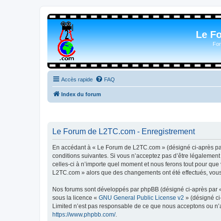
Le F
For
Accès rapide
FAQ
Index du forum
Le Forum de L2TC.com - Enregistrement
En accédant à « Le Forum de L2TC.com » (désigné ci-après par 
conditions suivantes. Si vous n’acceptez pas d’être légalemen
celles-ci à n’importe quel moment et nous ferons tout pour que 
L2TC.com » alors que des changements ont été effectués, vous 
Nos forums sont développés par phpBB (désigné ci-après par « i
sous la licence «
GNU General Public License v2
» (désigné ci
Limited n’est pas responsable de ce que nous acceptons ou n’
https://www.phpbb.com/
.