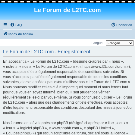
Le Forum de L2TC.com
FAQ
Connexion
Index du forum
Langue :
Le Forum de L2TC.com - Enregistrement
En accédant à « Le Forum de L2TC.com » (désigné ci-après par « nous »,
« notre », « nos », « Le Forum de L2TC.com », « https://www.l2tc.com/forum »),
vous acceptez d’être légalement responsable des conditions suivantes. Si
vous n’acceptez pas d’être légalement responsable de toutes les conditions
suivantes, alors n’accédez pas et/ou n’utilisez pas « Le Forum de L2TC.com ».
Nous pouvons modifier celles-ci à n’importe quel moment et nous ferons tout
pour que vous en soyez informé, bien qu’il soit prudent de vérifier
régulièrement celles-ci par vous-même. Si vous continuez d’utiliser « Le Forum
de L2TC.com » alors que des changements ont été effectués, vous acceptez
d’être légalement responsable des conditions découlant des mises à jour et/ou
modifications.
Nos forums sont développés par phpBB (désigné ci-après par « ils », « eux »,
« leur », « logiciel phpBB », « www.phpbb.com », « phpBB Limited »,
« Équipes phpBB ») qui est un script libre de forum, déclaré sous la licence «