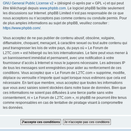
GNU General Public License v2
» (désigné ci-après par « GPL ») et qui peut
être téléchargé depuis
www.phpbb.com
. Le logiciel phpBB facilite seulement
les discussions sur Internet. phpBB Limited n’est pas responsable de ce que
nous acceptons ou n’acceptons pas comme contenu ou conduite permis. Pour
de plus amples informations au sujet de phpBB, veuillez consulter :
https://www.phpbb.com/
.
Vous acceptez de ne pas publier de contenu abusif, obscène, vulgaire,
diffamatoire, choquant, menaçant, à caractère sexuel ou tout autre contenu qui
peut transgresser les lois de votre pays, du pays où « Le Forum de
L2TC.com » est hébergé ou les lois internationales. Le faire peut vous mener à
un bannissement immédiat et permanent, avec une notification à votre
fournisseur d’accès à Internet si nous le jugeons nécessaire. Les adresses IP
de tous les messages sont enregistrées pour aider au renforcement de ces
conditions. Vous acceptez que « Le Forum de L2TC.com » supprime, modifie,
déplace ou verrouille n’importe quel sujet lorsque nous estimons que cela est
nécessaire. En tant que membre, vous acceptez que toutes les informations
que vous avez saisies soient stockées dans notre base de données. Bien que
ces informations ne soient pas diffusées à une tierce partie sans votre
consentement, ni « Le Forum de L2TC.com », ni phpBB ne pourront être tenus
comme responsables en cas de tentative de piratage visant à compromettre
les données.