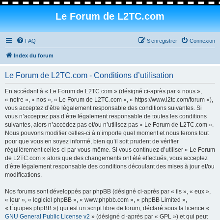
Le Forum de L2TC.com
FAQ
S’enregistrer
Connexion
Index du forum
Le Forum de L2TC.com - Conditions d’utilisation
En accédant à « Le Forum de L2TC.com » (désigné ci-après par « nous »,
« notre », « nos », « Le Forum de L2TC.com », « https://www.l2tc.com/forum »),
vous acceptez d’être légalement responsable des conditions suivantes. Si
vous n’acceptez pas d’être légalement responsable de toutes les conditions
suivantes, alors n’accédez pas et/ou n’utilisez pas « Le Forum de L2TC.com ».
Nous pouvons modifier celles-ci à n’importe quel moment et nous ferons tout
pour que vous en soyez informé, bien qu’il soit prudent de vérifier
régulièrement celles-ci par vous-même. Si vous continuez d’utiliser « Le Forum
de L2TC.com » alors que des changements ont été effectués, vous acceptez
d’être légalement responsable des conditions découlant des mises à jour et/ou
modifications.
Nos forums sont développés par phpBB (désigné ci-après par « ils », « eux »,
« leur », « logiciel phpBB », « www.phpbb.com », « phpBB Limited »,
« Équipes phpBB ») qui est un script libre de forum, déclaré sous la licence «
GNU General Public License v2
» (désigné ci-après par « GPL ») et qui peut