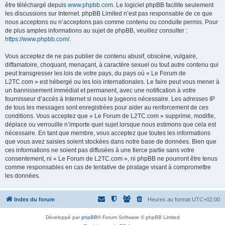
être téléchargé depuis
www.phpbb.com
. Le logiciel phpBB facilite seulement
les discussions sur Internet. phpBB Limited n’est pas responsable de ce que
nous acceptons ou n’acceptons pas comme contenu ou conduite permis. Pour
de plus amples informations au sujet de phpBB, veuillez consulter :
https://www.phpbb.com/
.
Vous acceptez de ne pas publier de contenu abusif, obscène, vulgaire,
diffamatoire, choquant, menaçant, à caractère sexuel ou tout autre contenu qui
peut transgresser les lois de votre pays, du pays où « Le Forum de
L2TC.com » est hébergé ou les lois internationales. Le faire peut vous mener à
un bannissement immédiat et permanent, avec une notification à votre
fournisseur d’accès à Internet si nous le jugeons nécessaire. Les adresses IP
de tous les messages sont enregistrées pour aider au renforcement de ces
conditions. Vous acceptez que « Le Forum de L2TC.com » supprime, modifie,
déplace ou verrouille n’importe quel sujet lorsque nous estimons que cela est
nécessaire. En tant que membre, vous acceptez que toutes les informations
que vous avez saisies soient stockées dans notre base de données. Bien que
ces informations ne soient pas diffusées à une tierce partie sans votre
consentement, ni « Le Forum de L2TC.com », ni phpBB ne pourront être tenus
comme responsables en cas de tentative de piratage visant à compromettre
les données.
Index du forum
Heures au format
UTC+02:00
Développé par
phpBB
® Forum Software © phpBB Limited