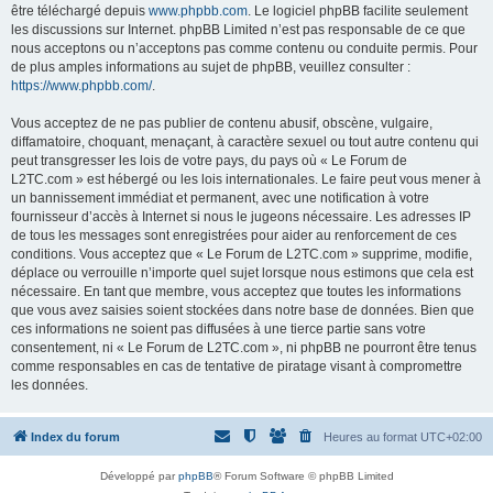
être téléchargé depuis
www.phpbb.com
. Le logiciel phpBB facilite seulement
les discussions sur Internet. phpBB Limited n’est pas responsable de ce que
nous acceptons ou n’acceptons pas comme contenu ou conduite permis. Pour
de plus amples informations au sujet de phpBB, veuillez consulter :
https://www.phpbb.com/
.
Vous acceptez de ne pas publier de contenu abusif, obscène, vulgaire,
diffamatoire, choquant, menaçant, à caractère sexuel ou tout autre contenu qui
peut transgresser les lois de votre pays, du pays où « Le Forum de
L2TC.com » est hébergé ou les lois internationales. Le faire peut vous mener à
un bannissement immédiat et permanent, avec une notification à votre
fournisseur d’accès à Internet si nous le jugeons nécessaire. Les adresses IP
de tous les messages sont enregistrées pour aider au renforcement de ces
conditions. Vous acceptez que « Le Forum de L2TC.com » supprime, modifie,
déplace ou verrouille n’importe quel sujet lorsque nous estimons que cela est
nécessaire. En tant que membre, vous acceptez que toutes les informations
que vous avez saisies soient stockées dans notre base de données. Bien que
ces informations ne soient pas diffusées à une tierce partie sans votre
consentement, ni « Le Forum de L2TC.com », ni phpBB ne pourront être tenus
comme responsables en cas de tentative de piratage visant à compromettre
les données.
Index du forum
Heures au format
UTC+02:00
Développé par
phpBB
® Forum Software © phpBB Limited