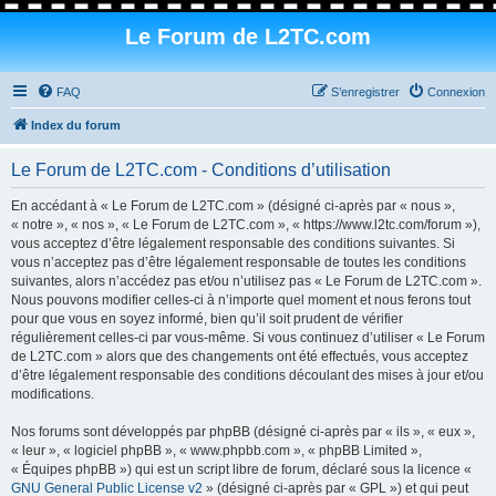
Le Forum de L2TC.com
FAQ
S’enregistrer
Connexion
Index du forum
Le Forum de L2TC.com - Conditions d’utilisation
En accédant à « Le Forum de L2TC.com » (désigné ci-après par « nous »,
« notre », « nos », « Le Forum de L2TC.com », « https://www.l2tc.com/forum »),
vous acceptez d’être légalement responsable des conditions suivantes. Si
vous n’acceptez pas d’être légalement responsable de toutes les conditions
suivantes, alors n’accédez pas et/ou n’utilisez pas « Le Forum de L2TC.com ».
Nous pouvons modifier celles-ci à n’importe quel moment et nous ferons tout
pour que vous en soyez informé, bien qu’il soit prudent de vérifier
régulièrement celles-ci par vous-même. Si vous continuez d’utiliser « Le Forum
de L2TC.com » alors que des changements ont été effectués, vous acceptez
d’être légalement responsable des conditions découlant des mises à jour et/ou
modifications.
Nos forums sont développés par phpBB (désigné ci-après par « ils », « eux »,
« leur », « logiciel phpBB », « www.phpbb.com », « phpBB Limited »,
« Équipes phpBB ») qui est un script libre de forum, déclaré sous la licence «
GNU General Public License v2
» (désigné ci-après par « GPL ») et qui peut