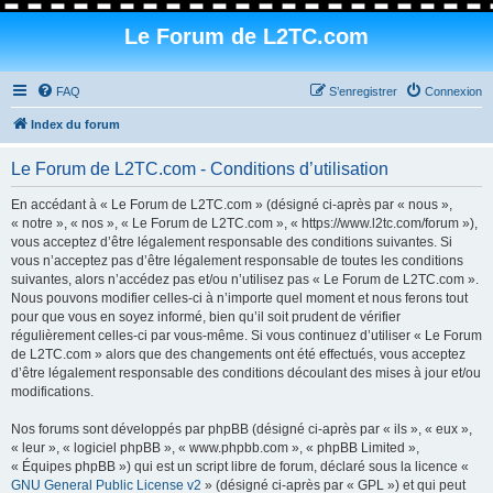
Le Forum de L2TC.com
FAQ
S’enregistrer
Connexion
Index du forum
Le Forum de L2TC.com - Conditions d’utilisation
En accédant à « Le Forum de L2TC.com » (désigné ci-après par « nous »,
« notre », « nos », « Le Forum de L2TC.com », « https://www.l2tc.com/forum »),
vous acceptez d’être légalement responsable des conditions suivantes. Si
vous n’acceptez pas d’être légalement responsable de toutes les conditions
suivantes, alors n’accédez pas et/ou n’utilisez pas « Le Forum de L2TC.com ».
Nous pouvons modifier celles-ci à n’importe quel moment et nous ferons tout
pour que vous en soyez informé, bien qu’il soit prudent de vérifier
régulièrement celles-ci par vous-même. Si vous continuez d’utiliser « Le Forum
de L2TC.com » alors que des changements ont été effectués, vous acceptez
d’être légalement responsable des conditions découlant des mises à jour et/ou
modifications.
Nos forums sont développés par phpBB (désigné ci-après par « ils », « eux »,
« leur », « logiciel phpBB », « www.phpbb.com », « phpBB Limited »,
« Équipes phpBB ») qui est un script libre de forum, déclaré sous la licence «
GNU General Public License v2
» (désigné ci-après par « GPL ») et qui peut