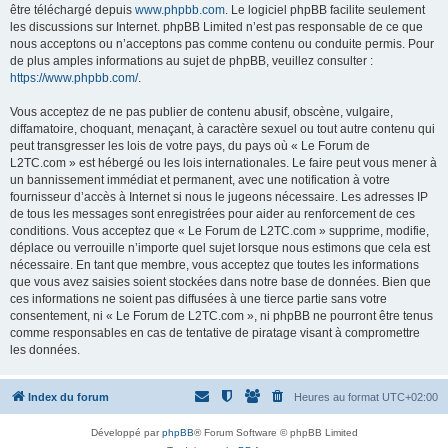
être téléchargé depuis
www.phpbb.com
. Le logiciel phpBB facilite seulement
les discussions sur Internet. phpBB Limited n’est pas responsable de ce que
nous acceptons ou n’acceptons pas comme contenu ou conduite permis. Pour
de plus amples informations au sujet de phpBB, veuillez consulter :
https://www.phpbb.com/
.
Vous acceptez de ne pas publier de contenu abusif, obscène, vulgaire,
diffamatoire, choquant, menaçant, à caractère sexuel ou tout autre contenu qui
peut transgresser les lois de votre pays, du pays où « Le Forum de
L2TC.com » est hébergé ou les lois internationales. Le faire peut vous mener à
un bannissement immédiat et permanent, avec une notification à votre
fournisseur d’accès à Internet si nous le jugeons nécessaire. Les adresses IP
de tous les messages sont enregistrées pour aider au renforcement de ces
conditions. Vous acceptez que « Le Forum de L2TC.com » supprime, modifie,
déplace ou verrouille n’importe quel sujet lorsque nous estimons que cela est
nécessaire. En tant que membre, vous acceptez que toutes les informations
que vous avez saisies soient stockées dans notre base de données. Bien que
ces informations ne soient pas diffusées à une tierce partie sans votre
consentement, ni « Le Forum de L2TC.com », ni phpBB ne pourront être tenus
comme responsables en cas de tentative de piratage visant à compromettre
les données.
Index du forum
Heures au format
UTC+02:00
Développé par
phpBB
® Forum Software © phpBB Limited