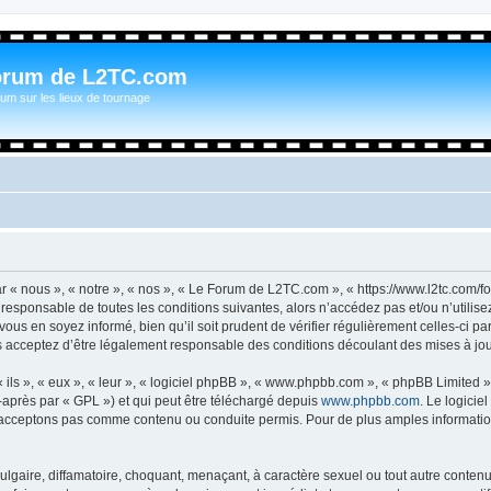
orum de L2TC.com
um sur les lieux de tournage
n
« nous », « notre », « nos », « Le Forum de L2TC.com », « https://www.l2tc.com/f
t responsable de toutes les conditions suivantes, alors n’accédez pas et/ou n’util
vous en soyez informé, bien qu’il soit prudent de vérifier régulièrement celles-ci 
acceptez d’être légalement responsable des conditions découlant des mises à jour
ls », « eux », « leur », « logiciel phpBB », « www.phpbb.com », « phpBB Limited »,
-après par « GPL ») et qui peut être téléchargé depuis
www.phpbb.com
. Le logicie
acceptons pas comme contenu ou conduite permis. Pour de plus amples informations
lgaire, diffamatoire, choquant, menaçant, à caractère sexuel ou tout autre contenu 