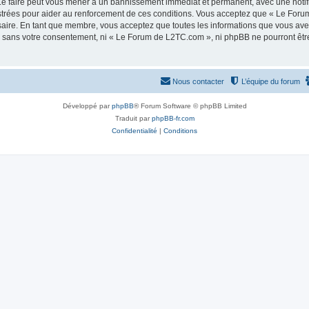
e faire peut vous mener à un bannissement immédiat et permanent, avec une notifica
strées pour aider au renforcement de ces conditions. Vous acceptez que « Le Foru
saire. En tant que membre, vous acceptez que toutes les informations que vous av
tie sans votre consentement, ni « Le Forum de L2TC.com », ni phpBB ne pourront êt
Nous contacter
L’équipe du forum
Développé par
phpBB
® Forum Software © phpBB Limited
Traduit par
phpBB-fr.com
Confidentialité
|
Conditions