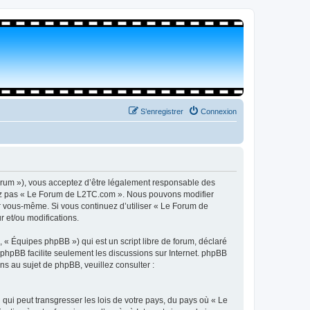
S’enregistrer
Connexion
orum »), vous acceptez d’être légalement responsable des
isez pas « Le Forum de L2TC.com ». Nous pouvons modifier
par vous-même. Si vous continuez d’utiliser « Le Forum de
 et/ou modifications.
 « Équipes phpBB ») qui est un script libre de forum, déclaré
l phpBB facilite seulement les discussions sur Internet. phpBB
 au sujet de phpBB, veuillez consulter :
qui peut transgresser les lois de votre pays, du pays où « Le