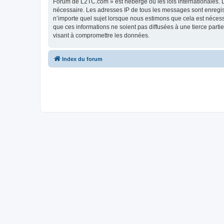
Forum de L2TC.com » est hébergé ou les lois internationales. L
nécessaire. Les adresses IP de tous les messages sont enregi
n’importe quel sujet lorsque nous estimons que cela est néces
que ces informations ne soient pas diffusées à une tierce par
visant à compromettre les données.
Index du forum