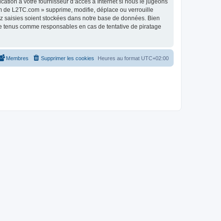
tion à votre fournisseur d’accès à Internet si nous le jugeons
m de L2TC.com » supprime, modifie, déplace ou verrouille
ez saisies soient stockées dans notre base de données. Bien
re tenus comme responsables en cas de tentative de piratage
Membres
Supprimer les cookies
Heures au format
UTC+02:00