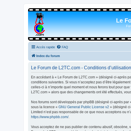
Le F
For
Accès rapide
FAQ
Index du forum
Le Forum de L2TC.com - Conditions d’utilisatio
En accédant à « Le Forum de L2TC.com » (désigné ci-après par 
conditions suivantes. Si vous n’acceptez pas d’être légalemen
celles-ci à n’importe quel moment et nous ferons tout pour que 
L2TC.com » alors que des changements ont été effectués, vous 
Nos forums sont développés par phpBB (désigné ci-après par « i
sous la licence «
GNU General Public License v2
» (désigné ci
Limited n’est pas responsable de ce que nous acceptons ou n’
https://www.phpbb.com/
.
Vous acceptez de ne pas publier de contenu abusif, obscène, vu