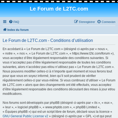
Le Forum de L2TC.com
FAQ
S’enregistrer
Connexion
Index du forum
Le Forum de L2TC.com - Conditions d’utilisation
En accédant à « Le Forum de L2TC.com » (désigné ci-après par « nous »,
« notre », « nos », « Le Forum de L2TC.com », « https://www.l2tc.com/forum »),
vous acceptez d’être légalement responsable des conditions suivantes. Si
vous n’acceptez pas d’être légalement responsable de toutes les conditions
suivantes, alors n’accédez pas et/ou n’utilisez pas « Le Forum de L2TC.com ».
Nous pouvons modifier celles-ci à n’importe quel moment et nous ferons tout
pour que vous en soyez informé, bien qu’il soit prudent de vérifier
régulièrement celles-ci par vous-même. Si vous continuez d’utiliser « Le Forum
de L2TC.com » alors que des changements ont été effectués, vous acceptez
d’être légalement responsable des conditions découlant des mises à jour et/ou
modifications.
Nos forums sont développés par phpBB (désigné ci-après par « ils », « eux »,
« leur », « logiciel phpBB », « www.phpbb.com », « phpBB Limited »,
« Équipes phpBB ») qui est un script libre de forum, déclaré sous la licence «
GNU General Public License v2
» (désigné ci-après par « GPL ») et qui peut