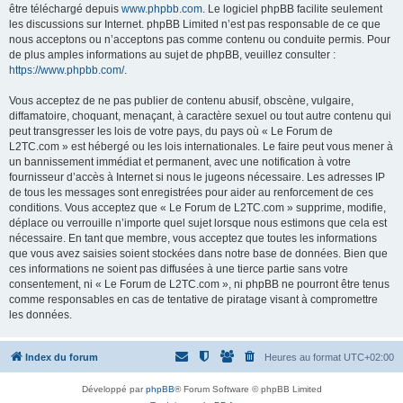
être téléchargé depuis
www.phpbb.com
. Le logiciel phpBB facilite seulement
les discussions sur Internet. phpBB Limited n’est pas responsable de ce que
nous acceptons ou n’acceptons pas comme contenu ou conduite permis. Pour
de plus amples informations au sujet de phpBB, veuillez consulter :
https://www.phpbb.com/
.
Vous acceptez de ne pas publier de contenu abusif, obscène, vulgaire,
diffamatoire, choquant, menaçant, à caractère sexuel ou tout autre contenu qui
peut transgresser les lois de votre pays, du pays où « Le Forum de
L2TC.com » est hébergé ou les lois internationales. Le faire peut vous mener à
un bannissement immédiat et permanent, avec une notification à votre
fournisseur d’accès à Internet si nous le jugeons nécessaire. Les adresses IP
de tous les messages sont enregistrées pour aider au renforcement de ces
conditions. Vous acceptez que « Le Forum de L2TC.com » supprime, modifie,
déplace ou verrouille n’importe quel sujet lorsque nous estimons que cela est
nécessaire. En tant que membre, vous acceptez que toutes les informations
que vous avez saisies soient stockées dans notre base de données. Bien que
ces informations ne soient pas diffusées à une tierce partie sans votre
consentement, ni « Le Forum de L2TC.com », ni phpBB ne pourront être tenus
comme responsables en cas de tentative de piratage visant à compromettre
les données.
Index du forum
Heures au format
UTC+02:00
Développé par
phpBB
® Forum Software © phpBB Limited