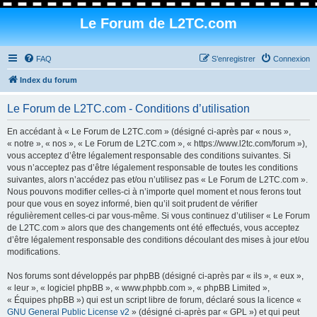
Le Forum de L2TC.com
FAQ
S’enregistrer
Connexion
Index du forum
Le Forum de L2TC.com - Conditions d’utilisation
En accédant à « Le Forum de L2TC.com » (désigné ci-après par « nous »,
« notre », « nos », « Le Forum de L2TC.com », « https://www.l2tc.com/forum »),
vous acceptez d’être légalement responsable des conditions suivantes. Si
vous n’acceptez pas d’être légalement responsable de toutes les conditions
suivantes, alors n’accédez pas et/ou n’utilisez pas « Le Forum de L2TC.com ».
Nous pouvons modifier celles-ci à n’importe quel moment et nous ferons tout
pour que vous en soyez informé, bien qu’il soit prudent de vérifier
régulièrement celles-ci par vous-même. Si vous continuez d’utiliser « Le Forum
de L2TC.com » alors que des changements ont été effectués, vous acceptez
d’être légalement responsable des conditions découlant des mises à jour et/ou
modifications.
Nos forums sont développés par phpBB (désigné ci-après par « ils », « eux »,
« leur », « logiciel phpBB », « www.phpbb.com », « phpBB Limited »,
« Équipes phpBB ») qui est un script libre de forum, déclaré sous la licence «
GNU General Public License v2
» (désigné ci-après par « GPL ») et qui peut