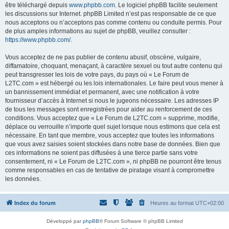
être téléchargé depuis
www.phpbb.com
. Le logiciel phpBB facilite seulement
les discussions sur Internet. phpBB Limited n’est pas responsable de ce que
nous acceptons ou n’acceptons pas comme contenu ou conduite permis. Pour
de plus amples informations au sujet de phpBB, veuillez consulter :
https://www.phpbb.com/
.
Vous acceptez de ne pas publier de contenu abusif, obscène, vulgaire,
diffamatoire, choquant, menaçant, à caractère sexuel ou tout autre contenu qui
peut transgresser les lois de votre pays, du pays où « Le Forum de
L2TC.com » est hébergé ou les lois internationales. Le faire peut vous mener à
un bannissement immédiat et permanent, avec une notification à votre
fournisseur d’accès à Internet si nous le jugeons nécessaire. Les adresses IP
de tous les messages sont enregistrées pour aider au renforcement de ces
conditions. Vous acceptez que « Le Forum de L2TC.com » supprime, modifie,
déplace ou verrouille n’importe quel sujet lorsque nous estimons que cela est
nécessaire. En tant que membre, vous acceptez que toutes les informations
que vous avez saisies soient stockées dans notre base de données. Bien que
ces informations ne soient pas diffusées à une tierce partie sans votre
consentement, ni « Le Forum de L2TC.com », ni phpBB ne pourront être tenus
comme responsables en cas de tentative de piratage visant à compromettre
les données.
Index du forum
Heures au format
UTC+02:00
Développé par
phpBB
® Forum Software © phpBB Limited