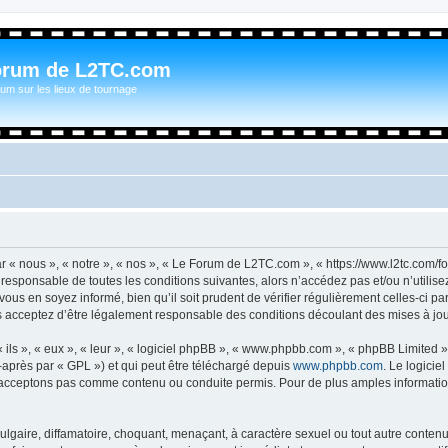
orum de L2TC.com
um sur les lieux de tournage
n
« nous », « notre », « nos », « Le Forum de L2TC.com », « https://www.l2tc.com/f
t responsable de toutes les conditions suivantes, alors n’accédez pas et/ou n’util
vous en soyez informé, bien qu’il soit prudent de vérifier régulièrement celles-ci 
acceptez d’être légalement responsable des conditions découlant des mises à jour
ls », « eux », « leur », « logiciel phpBB », « www.phpbb.com », « phpBB Limited »,
-après par « GPL ») et qui peut être téléchargé depuis
www.phpbb.com
. Le logicie
acceptons pas comme contenu ou conduite permis. Pour de plus amples informations
lgaire, diffamatoire, choquant, menaçant, à caractère sexuel ou tout autre contenu 