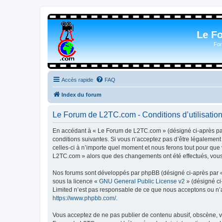
Le F
For
Accès rapide
FAQ
Index du forum
Le Forum de L2TC.com - Conditions d’utilisatio
En accédant à « Le Forum de L2TC.com » (désigné ci-après par 
conditions suivantes. Si vous n’acceptez pas d’être légalemen
celles-ci à n’importe quel moment et nous ferons tout pour que 
L2TC.com » alors que des changements ont été effectués, vous 
Nos forums sont développés par phpBB (désigné ci-après par « i
sous la licence «
GNU General Public License v2
» (désigné ci
Limited n’est pas responsable de ce que nous acceptons ou n’
https://www.phpbb.com/
.
Vous acceptez de ne pas publier de contenu abusif, obscène, vu