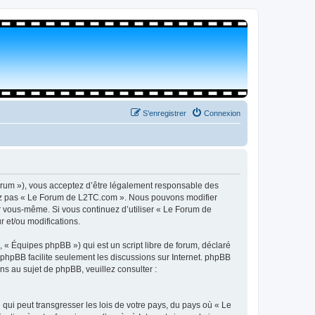
S’enregistrer
Connexion
orum »), vous acceptez d’être légalement responsable des
isez pas « Le Forum de L2TC.com ». Nous pouvons modifier
par vous-même. Si vous continuez d’utiliser « Le Forum de
 et/ou modifications.
 « Équipes phpBB ») qui est un script libre de forum, déclaré
l phpBB facilite seulement les discussions sur Internet. phpBB
 au sujet de phpBB, veuillez consulter :
qui peut transgresser les lois de votre pays, du pays où « Le