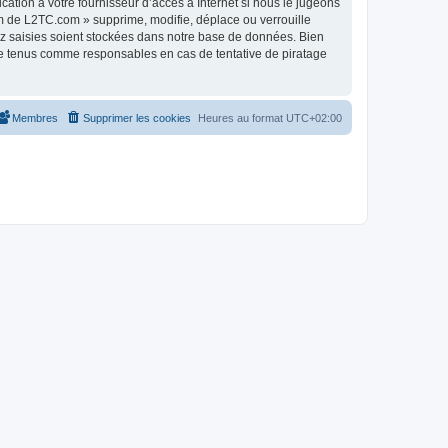
tion à votre fournisseur d’accès à Internet si nous le jugeons
m de L2TC.com » supprime, modifie, déplace ou verrouille
ez saisies soient stockées dans notre base de données. Bien
re tenus comme responsables en cas de tentative de piratage
Membres
Supprimer les cookies
Heures au format
UTC+02:00