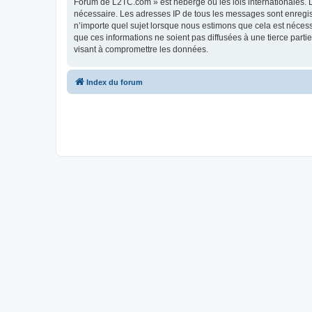
Forum de L2TC.com » est hébergé ou les lois internationales. L
nécessaire. Les adresses IP de tous les messages sont enregi
n’importe quel sujet lorsque nous estimons que cela est néces
que ces informations ne soient pas diffusées à une tierce par
visant à compromettre les données.
Index du forum