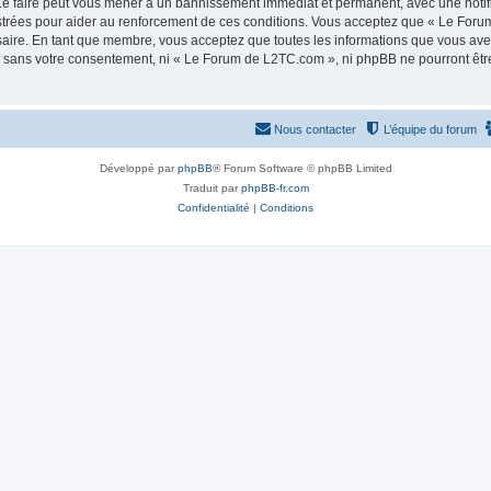
e faire peut vous mener à un bannissement immédiat et permanent, avec une notifica
strées pour aider au renforcement de ces conditions. Vous acceptez que « Le Foru
saire. En tant que membre, vous acceptez que toutes les informations que vous av
tie sans votre consentement, ni « Le Forum de L2TC.com », ni phpBB ne pourront êt
Nous contacter
L’équipe du forum
Développé par
phpBB
® Forum Software © phpBB Limited
Traduit par
phpBB-fr.com
Confidentialité
|
Conditions