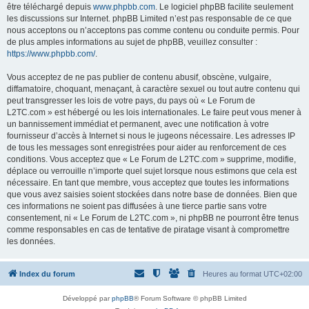
être téléchargé depuis
www.phpbb.com
. Le logiciel phpBB facilite seulement
les discussions sur Internet. phpBB Limited n’est pas responsable de ce que
nous acceptons ou n’acceptons pas comme contenu ou conduite permis. Pour
de plus amples informations au sujet de phpBB, veuillez consulter :
https://www.phpbb.com/
.
Vous acceptez de ne pas publier de contenu abusif, obscène, vulgaire,
diffamatoire, choquant, menaçant, à caractère sexuel ou tout autre contenu qui
peut transgresser les lois de votre pays, du pays où « Le Forum de
L2TC.com » est hébergé ou les lois internationales. Le faire peut vous mener à
un bannissement immédiat et permanent, avec une notification à votre
fournisseur d’accès à Internet si nous le jugeons nécessaire. Les adresses IP
de tous les messages sont enregistrées pour aider au renforcement de ces
conditions. Vous acceptez que « Le Forum de L2TC.com » supprime, modifie,
déplace ou verrouille n’importe quel sujet lorsque nous estimons que cela est
nécessaire. En tant que membre, vous acceptez que toutes les informations
que vous avez saisies soient stockées dans notre base de données. Bien que
ces informations ne soient pas diffusées à une tierce partie sans votre
consentement, ni « Le Forum de L2TC.com », ni phpBB ne pourront être tenus
comme responsables en cas de tentative de piratage visant à compromettre
les données.
Index du forum
Heures au format
UTC+02:00
Développé par
phpBB
® Forum Software © phpBB Limited