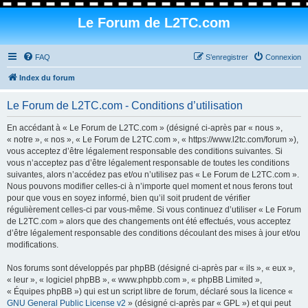
Le Forum de L2TC.com
FAQ
S’enregistrer
Connexion
Index du forum
Le Forum de L2TC.com - Conditions d’utilisation
En accédant à « Le Forum de L2TC.com » (désigné ci-après par « nous »,
« notre », « nos », « Le Forum de L2TC.com », « https://www.l2tc.com/forum »),
vous acceptez d’être légalement responsable des conditions suivantes. Si
vous n’acceptez pas d’être légalement responsable de toutes les conditions
suivantes, alors n’accédez pas et/ou n’utilisez pas « Le Forum de L2TC.com ».
Nous pouvons modifier celles-ci à n’importe quel moment et nous ferons tout
pour que vous en soyez informé, bien qu’il soit prudent de vérifier
régulièrement celles-ci par vous-même. Si vous continuez d’utiliser « Le Forum
de L2TC.com » alors que des changements ont été effectués, vous acceptez
d’être légalement responsable des conditions découlant des mises à jour et/ou
modifications.
Nos forums sont développés par phpBB (désigné ci-après par « ils », « eux »,
« leur », « logiciel phpBB », « www.phpbb.com », « phpBB Limited »,
« Équipes phpBB ») qui est un script libre de forum, déclaré sous la licence «
GNU General Public License v2
» (désigné ci-après par « GPL ») et qui peut