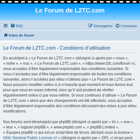
Le Forum de L2TC.com
FAQ
S’enregistrer
Connexion
Index du forum
Le Forum de L2TC.com - Conditions d’utilisation
En accédant à « Le Forum de L2TC.com » (désigné ci-après par « nous »,
« notre », « nos », « Le Forum de L2TC.com », « https://www.l2tc.com/forum »),
vous acceptez d’être légalement responsable des conditions suivantes. Si
vous n’acceptez pas d’être légalement responsable de toutes les conditions
suivantes, alors n’accédez pas et/ou n’utilisez pas « Le Forum de L2TC.com ».
Nous pouvons modifier celles-ci à n’importe quel moment et nous ferons tout
pour que vous en soyez informé, bien qu’il soit prudent de vérifier
régulièrement celles-ci par vous-même. Si vous continuez d’utiliser « Le Forum
de L2TC.com » alors que des changements ont été effectués, vous acceptez
d’être légalement responsable des conditions découlant des mises à jour et/ou
modifications.
Nos forums sont développés par phpBB (désigné ci-après par « ils », « eux »,
« leur », « logiciel phpBB », « www.phpbb.com », « phpBB Limited »,
« Équipes phpBB ») qui est un script libre de forum, déclaré sous la licence «
GNU General Public License v2
» (désigné ci-après par « GPL ») et qui peut