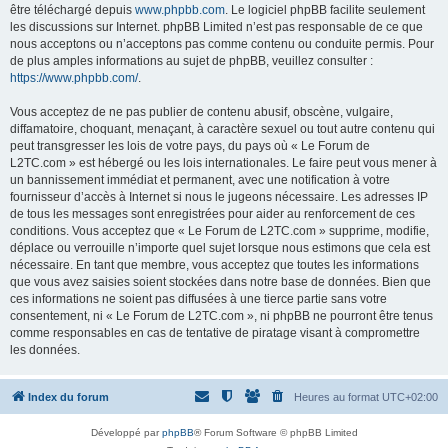
être téléchargé depuis
www.phpbb.com
. Le logiciel phpBB facilite seulement
les discussions sur Internet. phpBB Limited n’est pas responsable de ce que
nous acceptons ou n’acceptons pas comme contenu ou conduite permis. Pour
de plus amples informations au sujet de phpBB, veuillez consulter :
https://www.phpbb.com/
.
Vous acceptez de ne pas publier de contenu abusif, obscène, vulgaire,
diffamatoire, choquant, menaçant, à caractère sexuel ou tout autre contenu qui
peut transgresser les lois de votre pays, du pays où « Le Forum de
L2TC.com » est hébergé ou les lois internationales. Le faire peut vous mener à
un bannissement immédiat et permanent, avec une notification à votre
fournisseur d’accès à Internet si nous le jugeons nécessaire. Les adresses IP
de tous les messages sont enregistrées pour aider au renforcement de ces
conditions. Vous acceptez que « Le Forum de L2TC.com » supprime, modifie,
déplace ou verrouille n’importe quel sujet lorsque nous estimons que cela est
nécessaire. En tant que membre, vous acceptez que toutes les informations
que vous avez saisies soient stockées dans notre base de données. Bien que
ces informations ne soient pas diffusées à une tierce partie sans votre
consentement, ni « Le Forum de L2TC.com », ni phpBB ne pourront être tenus
comme responsables en cas de tentative de piratage visant à compromettre
les données.
Index du forum
Heures au format
UTC+02:00
Développé par
phpBB
® Forum Software © phpBB Limited