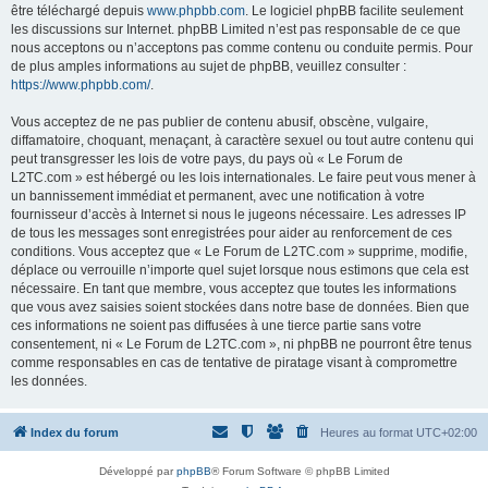
être téléchargé depuis
www.phpbb.com
. Le logiciel phpBB facilite seulement
les discussions sur Internet. phpBB Limited n’est pas responsable de ce que
nous acceptons ou n’acceptons pas comme contenu ou conduite permis. Pour
de plus amples informations au sujet de phpBB, veuillez consulter :
https://www.phpbb.com/
.
Vous acceptez de ne pas publier de contenu abusif, obscène, vulgaire,
diffamatoire, choquant, menaçant, à caractère sexuel ou tout autre contenu qui
peut transgresser les lois de votre pays, du pays où « Le Forum de
L2TC.com » est hébergé ou les lois internationales. Le faire peut vous mener à
un bannissement immédiat et permanent, avec une notification à votre
fournisseur d’accès à Internet si nous le jugeons nécessaire. Les adresses IP
de tous les messages sont enregistrées pour aider au renforcement de ces
conditions. Vous acceptez que « Le Forum de L2TC.com » supprime, modifie,
déplace ou verrouille n’importe quel sujet lorsque nous estimons que cela est
nécessaire. En tant que membre, vous acceptez que toutes les informations
que vous avez saisies soient stockées dans notre base de données. Bien que
ces informations ne soient pas diffusées à une tierce partie sans votre
consentement, ni « Le Forum de L2TC.com », ni phpBB ne pourront être tenus
comme responsables en cas de tentative de piratage visant à compromettre
les données.
Index du forum
Heures au format
UTC+02:00
Développé par
phpBB
® Forum Software © phpBB Limited