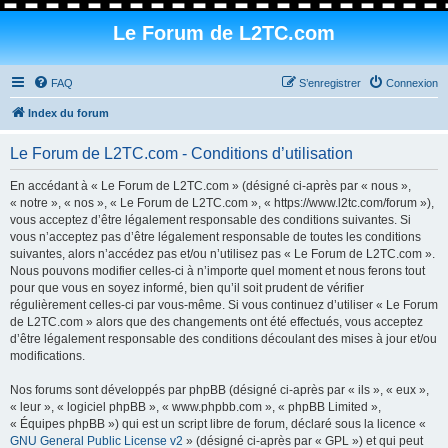
Le Forum de L2TC.com
FAQ
S’enregistrer
Connexion
Index du forum
Le Forum de L2TC.com - Conditions d’utilisation
En accédant à « Le Forum de L2TC.com » (désigné ci-après par « nous »,
« notre », « nos », « Le Forum de L2TC.com », « https://www.l2tc.com/forum »),
vous acceptez d’être légalement responsable des conditions suivantes. Si
vous n’acceptez pas d’être légalement responsable de toutes les conditions
suivantes, alors n’accédez pas et/ou n’utilisez pas « Le Forum de L2TC.com ».
Nous pouvons modifier celles-ci à n’importe quel moment et nous ferons tout
pour que vous en soyez informé, bien qu’il soit prudent de vérifier
régulièrement celles-ci par vous-même. Si vous continuez d’utiliser « Le Forum
de L2TC.com » alors que des changements ont été effectués, vous acceptez
d’être légalement responsable des conditions découlant des mises à jour et/ou
modifications.
Nos forums sont développés par phpBB (désigné ci-après par « ils », « eux »,
« leur », « logiciel phpBB », « www.phpbb.com », « phpBB Limited »,
« Équipes phpBB ») qui est un script libre de forum, déclaré sous la licence «
GNU General Public License v2
» (désigné ci-après par « GPL ») et qui peut