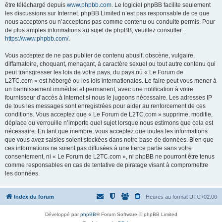
être téléchargé depuis
www.phpbb.com
. Le logiciel phpBB facilite seulement
les discussions sur Internet. phpBB Limited n’est pas responsable de ce que
nous acceptons ou n’acceptons pas comme contenu ou conduite permis. Pour
de plus amples informations au sujet de phpBB, veuillez consulter :
https://www.phpbb.com/
.
Vous acceptez de ne pas publier de contenu abusif, obscène, vulgaire,
diffamatoire, choquant, menaçant, à caractère sexuel ou tout autre contenu qui
peut transgresser les lois de votre pays, du pays où « Le Forum de
L2TC.com » est hébergé ou les lois internationales. Le faire peut vous mener à
un bannissement immédiat et permanent, avec une notification à votre
fournisseur d’accès à Internet si nous le jugeons nécessaire. Les adresses IP
de tous les messages sont enregistrées pour aider au renforcement de ces
conditions. Vous acceptez que « Le Forum de L2TC.com » supprime, modifie,
déplace ou verrouille n’importe quel sujet lorsque nous estimons que cela est
nécessaire. En tant que membre, vous acceptez que toutes les informations
que vous avez saisies soient stockées dans notre base de données. Bien que
ces informations ne soient pas diffusées à une tierce partie sans votre
consentement, ni « Le Forum de L2TC.com », ni phpBB ne pourront être tenus
comme responsables en cas de tentative de piratage visant à compromettre
les données.
Index du forum
Heures au format
UTC+02:00
Développé par
phpBB
® Forum Software © phpBB Limited