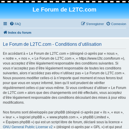
Le Forum de L2TC.com
FAQ
S’enregistrer
Connexion
Index du forum
Le Forum de L2TC.com - Conditions d’utilisation
En accédant à « Le Forum de L2TC.com » (désigné ci-après par « nous »,
« notre », « nos », « Le Forum de L2TC.com », « https://www.l2tc.com/forum »),
vous acceptez d’être légalement responsable des conditions suivantes. Si
vous n’acceptez pas d’être légalement responsable de toutes les conditions
suivantes, alors n’accédez pas et/ou n’utilisez pas « Le Forum de L2TC.com ».
Nous pouvons modifier celles-ci à n’importe quel moment et nous ferons tout
pour que vous en soyez informé, bien qu’il soit prudent de vérifier
régulièrement celles-ci par vous-même. Si vous continuez d’utiliser « Le Forum
de L2TC.com » alors que des changements ont été effectués, vous acceptez
d’être légalement responsable des conditions découlant des mises à jour et/ou
modifications.
Nos forums sont développés par phpBB (désigné ci-après par « ils », « eux »,
« leur », « logiciel phpBB », « www.phpbb.com », « phpBB Limited »,
« Équipes phpBB ») qui est un script libre de forum, déclaré sous la licence «
GNU General Public License v2
» (désigné ci-après par « GPL ») et qui peut