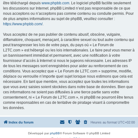
être téléchargé depuis
www.phpbb.com
. Le logiciel phpBB facilite seulement
les discussions sur Internet. phpBB Limited n’est pas responsable de ce que
nous acceptons ou n’acceptons pas comme contenu ou conduite permis. Pour
de plus amples informations au sujet de phpBB, veuillez consulter :
https://www.phpbb.com/
.
Vous acceptez de ne pas publier de contenu abusif, obscène, vulgaire,
diffamatoire, choquant, menaçant, à caractère sexuel ou tout autre contenu qui
peut transgresser les lois de votre pays, du pays où « Le Forum de
L2TC.com » est hébergé ou les lois internationales. Le faire peut vous mener à
un bannissement immédiat et permanent, avec une notification à votre
fournisseur d’accès à Internet si nous le jugeons nécessaire. Les adresses IP
de tous les messages sont enregistrées pour aider au renforcement de ces
conditions. Vous acceptez que « Le Forum de L2TC.com » supprime, modifie,
déplace ou verrouille n’importe quel sujet lorsque nous estimons que cela est
nécessaire. En tant que membre, vous acceptez que toutes les informations
que vous avez saisies soient stockées dans notre base de données. Bien que
ces informations ne soient pas diffusées à une tierce partie sans votre
consentement, ni « Le Forum de L2TC.com », ni phpBB ne pourront être tenus
comme responsables en cas de tentative de piratage visant à compromettre
les données.
Index du forum
Heures au format
UTC+02:00
Développé par
phpBB
® Forum Software © phpBB Limited