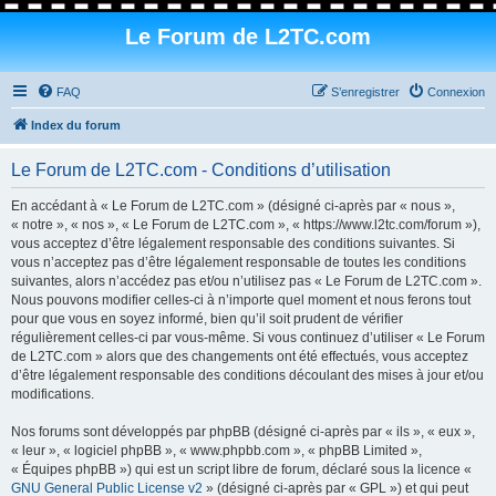
Le Forum de L2TC.com
FAQ
S’enregistrer
Connexion
Index du forum
Le Forum de L2TC.com - Conditions d’utilisation
En accédant à « Le Forum de L2TC.com » (désigné ci-après par « nous »,
« notre », « nos », « Le Forum de L2TC.com », « https://www.l2tc.com/forum »),
vous acceptez d’être légalement responsable des conditions suivantes. Si
vous n’acceptez pas d’être légalement responsable de toutes les conditions
suivantes, alors n’accédez pas et/ou n’utilisez pas « Le Forum de L2TC.com ».
Nous pouvons modifier celles-ci à n’importe quel moment et nous ferons tout
pour que vous en soyez informé, bien qu’il soit prudent de vérifier
régulièrement celles-ci par vous-même. Si vous continuez d’utiliser « Le Forum
de L2TC.com » alors que des changements ont été effectués, vous acceptez
d’être légalement responsable des conditions découlant des mises à jour et/ou
modifications.
Nos forums sont développés par phpBB (désigné ci-après par « ils », « eux »,
« leur », « logiciel phpBB », « www.phpbb.com », « phpBB Limited »,
« Équipes phpBB ») qui est un script libre de forum, déclaré sous la licence «
GNU General Public License v2
» (désigné ci-après par « GPL ») et qui peut