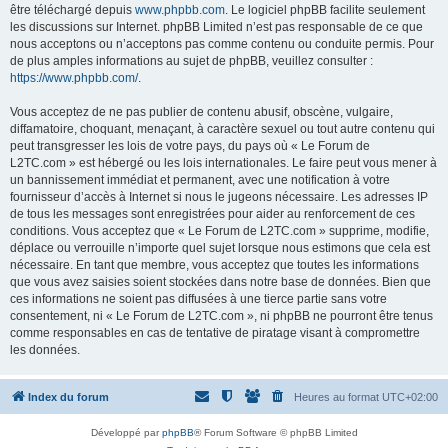
être téléchargé depuis
www.phpbb.com
. Le logiciel phpBB facilite seulement
les discussions sur Internet. phpBB Limited n’est pas responsable de ce que
nous acceptons ou n’acceptons pas comme contenu ou conduite permis. Pour
de plus amples informations au sujet de phpBB, veuillez consulter :
https://www.phpbb.com/
.
Vous acceptez de ne pas publier de contenu abusif, obscène, vulgaire,
diffamatoire, choquant, menaçant, à caractère sexuel ou tout autre contenu qui
peut transgresser les lois de votre pays, du pays où « Le Forum de
L2TC.com » est hébergé ou les lois internationales. Le faire peut vous mener à
un bannissement immédiat et permanent, avec une notification à votre
fournisseur d’accès à Internet si nous le jugeons nécessaire. Les adresses IP
de tous les messages sont enregistrées pour aider au renforcement de ces
conditions. Vous acceptez que « Le Forum de L2TC.com » supprime, modifie,
déplace ou verrouille n’importe quel sujet lorsque nous estimons que cela est
nécessaire. En tant que membre, vous acceptez que toutes les informations
que vous avez saisies soient stockées dans notre base de données. Bien que
ces informations ne soient pas diffusées à une tierce partie sans votre
consentement, ni « Le Forum de L2TC.com », ni phpBB ne pourront être tenus
comme responsables en cas de tentative de piratage visant à compromettre
les données.
Index du forum
Heures au format
UTC+02:00
Développé par
phpBB
® Forum Software © phpBB Limited