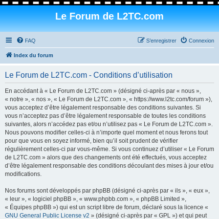
Le Forum de L2TC.com
FAQ
S’enregistrer
Connexion
Index du forum
Le Forum de L2TC.com - Conditions d’utilisation
En accédant à « Le Forum de L2TC.com » (désigné ci-après par « nous »,
« notre », « nos », « Le Forum de L2TC.com », « https://www.l2tc.com/forum »),
vous acceptez d’être légalement responsable des conditions suivantes. Si
vous n’acceptez pas d’être légalement responsable de toutes les conditions
suivantes, alors n’accédez pas et/ou n’utilisez pas « Le Forum de L2TC.com ».
Nous pouvons modifier celles-ci à n’importe quel moment et nous ferons tout
pour que vous en soyez informé, bien qu’il soit prudent de vérifier
régulièrement celles-ci par vous-même. Si vous continuez d’utiliser « Le Forum
de L2TC.com » alors que des changements ont été effectués, vous acceptez
d’être légalement responsable des conditions découlant des mises à jour et/ou
modifications.
Nos forums sont développés par phpBB (désigné ci-après par « ils », « eux »,
« leur », « logiciel phpBB », « www.phpbb.com », « phpBB Limited »,
« Équipes phpBB ») qui est un script libre de forum, déclaré sous la licence «
GNU General Public License v2
» (désigné ci-après par « GPL ») et qui peut