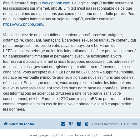
être téléchargé depuis
www.phpbb.com
. Le logiciel phpBB facilite seulement
les discussions sur Internet. phpBB Limited n’est pas responsable de ce que
nous acceptons ou n’acceptons pas comme contenu ou conduite permis. Pour
de plus amples informations au sujet de phpBB, veuillez consulter :
https://www.phpbb.com/
.
Vous acceptez de ne pas publier de contenu abusif, obscène, vulgaire,
diffamatoire, choquant, menaçant, à caractère sexuel ou tout autre contenu qui
peut transgresser les lois de votre pays, du pays où « Le Forum de
L2TC.com » est hébergé ou les lois internationales. Le faire peut vous mener à
un bannissement immédiat et permanent, avec une notification à votre
fournisseur d’accès à Internet si nous le jugeons nécessaire. Les adresses IP
de tous les messages sont enregistrées pour aider au renforcement de ces
conditions. Vous acceptez que « Le Forum de L2TC.com » supprime, modifie,
déplace ou verrouille n’importe quel sujet lorsque nous estimons que cela est
nécessaire. En tant que membre, vous acceptez que toutes les informations
que vous avez saisies soient stockées dans notre base de données. Bien que
ces informations ne soient pas diffusées à une tierce partie sans votre
consentement, ni « Le Forum de L2TC.com », ni phpBB ne pourront être tenus
comme responsables en cas de tentative de piratage visant à compromettre
les données.
Index du forum
Heures au format
UTC+02:00
Développé par
phpBB
® Forum Software © phpBB Limited