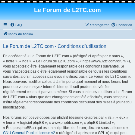
Le Forum de L2TC.com
FAQ
S’enregistrer
Connexion
Index du forum
Le Forum de L2TC.com - Conditions d’utilisation
En accédant à « Le Forum de L2TC.com » (désigné ci-après par « nous »,
« notre », « nos », « Le Forum de L2TC.com », « https://www.l2tc.com/forum »),
vous acceptez d’être légalement responsable des conditions suivantes. Si
vous n’acceptez pas d’être légalement responsable de toutes les conditions
suivantes, alors n’accédez pas et/ou n’utilisez pas « Le Forum de L2TC.com ».
Nous pouvons modifier celles-ci à n’importe quel moment et nous ferons tout
pour que vous en soyez informé, bien qu’il soit prudent de vérifier
régulièrement celles-ci par vous-même. Si vous continuez d’utiliser « Le Forum
de L2TC.com » alors que des changements ont été effectués, vous acceptez
d’être légalement responsable des conditions découlant des mises à jour et/ou
modifications.
Nos forums sont développés par phpBB (désigné ci-après par « ils », « eux »,
« leur », « logiciel phpBB », « www.phpbb.com », « phpBB Limited »,
« Équipes phpBB ») qui est un script libre de forum, déclaré sous la licence «
GNU General Public License v2
» (désigné ci-après par « GPL ») et qui peut