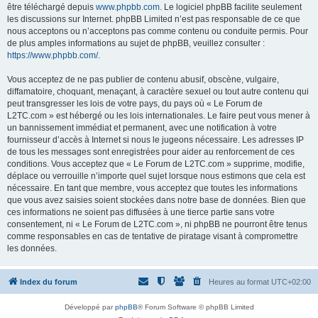
être téléchargé depuis
www.phpbb.com
. Le logiciel phpBB facilite seulement
les discussions sur Internet. phpBB Limited n’est pas responsable de ce que
nous acceptons ou n’acceptons pas comme contenu ou conduite permis. Pour
de plus amples informations au sujet de phpBB, veuillez consulter :
https://www.phpbb.com/
.
Vous acceptez de ne pas publier de contenu abusif, obscène, vulgaire,
diffamatoire, choquant, menaçant, à caractère sexuel ou tout autre contenu qui
peut transgresser les lois de votre pays, du pays où « Le Forum de
L2TC.com » est hébergé ou les lois internationales. Le faire peut vous mener à
un bannissement immédiat et permanent, avec une notification à votre
fournisseur d’accès à Internet si nous le jugeons nécessaire. Les adresses IP
de tous les messages sont enregistrées pour aider au renforcement de ces
conditions. Vous acceptez que « Le Forum de L2TC.com » supprime, modifie,
déplace ou verrouille n’importe quel sujet lorsque nous estimons que cela est
nécessaire. En tant que membre, vous acceptez que toutes les informations
que vous avez saisies soient stockées dans notre base de données. Bien que
ces informations ne soient pas diffusées à une tierce partie sans votre
consentement, ni « Le Forum de L2TC.com », ni phpBB ne pourront être tenus
comme responsables en cas de tentative de piratage visant à compromettre
les données.
Index du forum
Heures au format
UTC+02:00
Développé par
phpBB
® Forum Software © phpBB Limited