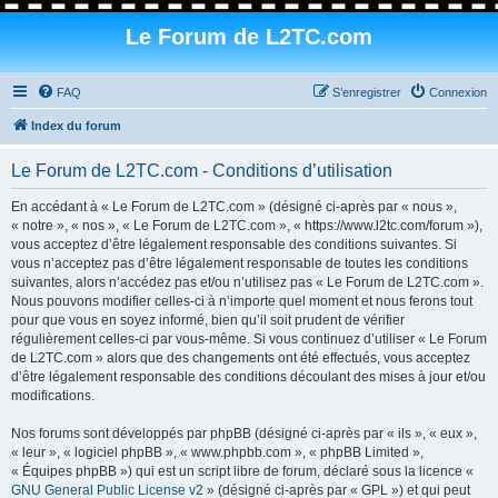
Le Forum de L2TC.com
FAQ
S’enregistrer
Connexion
Index du forum
Le Forum de L2TC.com - Conditions d’utilisation
En accédant à « Le Forum de L2TC.com » (désigné ci-après par « nous »,
« notre », « nos », « Le Forum de L2TC.com », « https://www.l2tc.com/forum »),
vous acceptez d’être légalement responsable des conditions suivantes. Si
vous n’acceptez pas d’être légalement responsable de toutes les conditions
suivantes, alors n’accédez pas et/ou n’utilisez pas « Le Forum de L2TC.com ».
Nous pouvons modifier celles-ci à n’importe quel moment et nous ferons tout
pour que vous en soyez informé, bien qu’il soit prudent de vérifier
régulièrement celles-ci par vous-même. Si vous continuez d’utiliser « Le Forum
de L2TC.com » alors que des changements ont été effectués, vous acceptez
d’être légalement responsable des conditions découlant des mises à jour et/ou
modifications.
Nos forums sont développés par phpBB (désigné ci-après par « ils », « eux »,
« leur », « logiciel phpBB », « www.phpbb.com », « phpBB Limited »,
« Équipes phpBB ») qui est un script libre de forum, déclaré sous la licence «
GNU General Public License v2
» (désigné ci-après par « GPL ») et qui peut