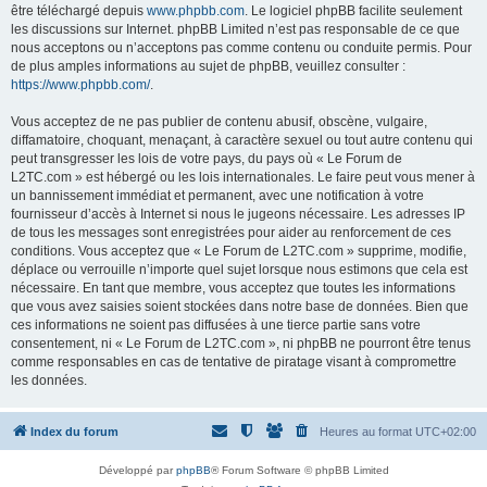
être téléchargé depuis
www.phpbb.com
. Le logiciel phpBB facilite seulement
les discussions sur Internet. phpBB Limited n’est pas responsable de ce que
nous acceptons ou n’acceptons pas comme contenu ou conduite permis. Pour
de plus amples informations au sujet de phpBB, veuillez consulter :
https://www.phpbb.com/
.
Vous acceptez de ne pas publier de contenu abusif, obscène, vulgaire,
diffamatoire, choquant, menaçant, à caractère sexuel ou tout autre contenu qui
peut transgresser les lois de votre pays, du pays où « Le Forum de
L2TC.com » est hébergé ou les lois internationales. Le faire peut vous mener à
un bannissement immédiat et permanent, avec une notification à votre
fournisseur d’accès à Internet si nous le jugeons nécessaire. Les adresses IP
de tous les messages sont enregistrées pour aider au renforcement de ces
conditions. Vous acceptez que « Le Forum de L2TC.com » supprime, modifie,
déplace ou verrouille n’importe quel sujet lorsque nous estimons que cela est
nécessaire. En tant que membre, vous acceptez que toutes les informations
que vous avez saisies soient stockées dans notre base de données. Bien que
ces informations ne soient pas diffusées à une tierce partie sans votre
consentement, ni « Le Forum de L2TC.com », ni phpBB ne pourront être tenus
comme responsables en cas de tentative de piratage visant à compromettre
les données.
Index du forum
Heures au format
UTC+02:00
Développé par
phpBB
® Forum Software © phpBB Limited