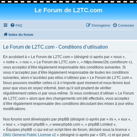
Le Forum de L2TC.com
FAQ
S’enregistrer
Connexion
Index du forum
Le Forum de L2TC.com - Conditions d’utilisation
En accédant à « Le Forum de L2TC.com » (désigné ci-après par « nous »,
« notre », « nos », « Le Forum de L2TC.com », « https://www.l2tc.com/forum »),
vous acceptez d’être légalement responsable des conditions suivantes. Si
vous n’acceptez pas d’être légalement responsable de toutes les conditions
suivantes, alors n’accédez pas et/ou n’utilisez pas « Le Forum de L2TC.com ».
Nous pouvons modifier celles-ci à n’importe quel moment et nous ferons tout
pour que vous en soyez informé, bien qu’il soit prudent de vérifier
régulièrement celles-ci par vous-même. Si vous continuez d’utiliser « Le Forum
de L2TC.com » alors que des changements ont été effectués, vous acceptez
d’être légalement responsable des conditions découlant des mises à jour et/ou
modifications.
Nos forums sont développés par phpBB (désigné ci-après par « ils », « eux »,
« leur », « logiciel phpBB », « www.phpbb.com », « phpBB Limited »,
« Équipes phpBB ») qui est un script libre de forum, déclaré sous la licence «
GNU General Public License v2
» (désigné ci-après par « GPL ») et qui peut